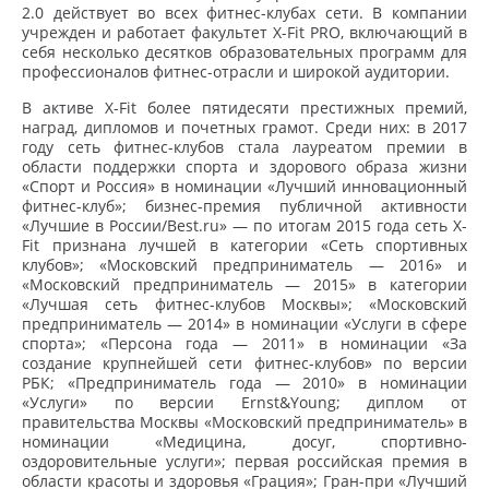
2.0 действует во всех фитнес-клубах сети. В компании
учрежден и работает факультет X-Fit PRO, включающий в
себя несколько десятков образовательных программ для
профессионалов фитнес-отрасли и широкой аудитории.
В активе X-Fit более пятидесяти престижных премий,
наград, дипломов и почетных грамот. Среди них: в 2017
году сеть фитнес-клубов стала лауреатом премии в
области поддержки спорта и здорового образа жизни
«Спорт и Россия» в номинации «Лучший инновационный
фитнес-клуб»; бизнес-премия публичной активности
«Лучшие в России/Best.ru» — по итогам 2015 года сеть X-
Fit признана лучшей в категории «Сеть спортивных
клубов»; «Московский предприниматель — 2016» и
«Московский предприниматель — 2015» в категории
«Лучшая сеть фитнес-клубов Москвы»; «Московский
предприниматель — 2014» в номинации «Услуги в сфере
спорта»; «Персона года — 2011» в номинации «За
создание крупнейшей сети фитнес-клубов» по версии
РБК; «Предприниматель года — 2010» в номинации
«Услуги» по версии Ernst&Young; диплом от
правительства Москвы «Московский предприниматель» в
номинации «Медицина, досуг, спортивно-
оздоровительные услуги»; первая российская премия в
области красоты и здоровья «Грация»; Гран-при «Лучший