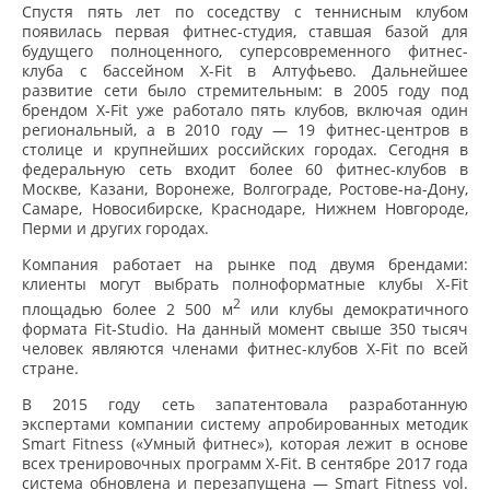
Спустя пять лет по соседству с теннисным клубом
появилась первая фитнес-студия, ставшая базой для
будущего полноценного, суперсовременного фитнес-
клуба с бассейном X-Fit в Алтуфьево. Дальнейшее
развитие сети было стремительным: в 2005 году под
брендом X-Fit уже работало пять клубов, включая один
региональный, а в 2010 году — 19 фитнес-центров в
столице и крупнейших российских городах. Сегодня в
федеральную сеть входит более 60 фитнес-клубов в
Москве, Казани, Воронеже, Волгограде, Ростове-на-Дону,
Самаре, Новосибирске, Краснодаре, Нижнем Новгороде,
Перми и других городах.
Компания работает на рынке под двумя брендами:
клиенты могут выбрать полноформатные клубы X-Fit
2
площадью более 2 500 м
или клубы демократичного
формата Fit-Studio. На данный момент свыше 350 тысяч
человек являются членами фитнес-клубов X-Fit по всей
стране.
В 2015 году сеть запатентовала разработанную
экспертами компании систему апробированных методик
Smart Fitness («Умный фитнес»), которая лежит в основе
всех тренировочных программ X-Fit. В сентябре 2017 года
система обновлена и перезапущена — Smart Fitness vol.