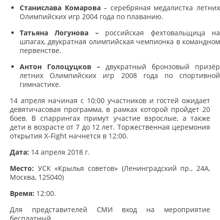
Станислава Комарова
– серебряная медалистка летни
Олимпийских игр 2004 года по плаванию.
Татьяна Логунова –
российская фехтовальщица н
шпагах, двукратная олимпийская чемпионка в командном
первенстве.
Антон Голоцуцков –
двукратный бронзовый призёр
летних Олимпийских игр 2008 года по спортивной
гимнастике.
14 апреля начиная с 10:00 участников и гостей ожидает
девятичасовая программа, в рамках которой пройдет 20
боев. В спаррингах примут участие взрослые, а также
дети в возрасте от 7 до 12 лет. Торжественная церемония
открытия X-Fight начнется в 12:00.
Дата:
14 апреля 2018 г.
Место:
УСК «Крылья советов» (Ленинградский пр., 24А,
Москва, 125040)
Время:
12:00.
Для представителей СМИ вход на мероприятие
бесплатный.