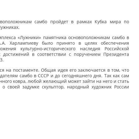
овоположникам самбо пройдет в рамках Кубка мира по
Лужниках.
мплекса «Лужники» памятника основоположникам самбо в
А.А. Харлампиеву было принято в целях обеспечения
жения культурно-исторического наследия Российской
 достижений в соответствии с поручением Президента
53.
ся на постаменте. Общая идея его заключается в том, что
дателям самбо в СССР и до сегодняшнего дня. Так как сам
ного ковра, любой желающий может зайти на него и стать
л о своей задумке скульптор, народный художник России