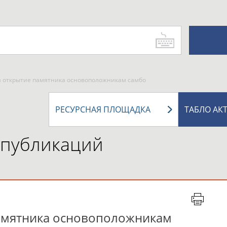
ся открытие памятника основоположникам самбо
РЕСУРСНАЯ ПЛОЩАДКА
ТАБЛО АК
 публикаций
памятника основоположникам