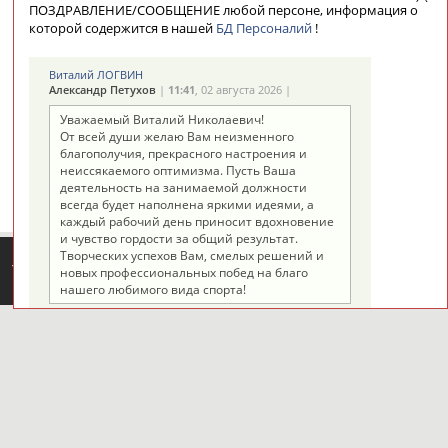
ПОЗДРАВЛЕНИЕ/СООБЩЕНИЕ любой персоне, информация о
которой содержится в нашей
БД Персоналий
!
-
Виталий ЛОГВИН
Александр Петухов
|
11:41
, 02 августа 2026 |
Уважаемый Виталий Николаевич!
От всей души желаю Вам неизменного
благополучия, прекрасного настроения и
неиссякаемого оптимизма. Пусть Ваша
деятельность на занимаемой должности
всегда будет наполнена яркими идеями, а
каждый рабочий день приносит вдохновение
и чувство гордости за общий результат.
Творческих успехов Вам, смелых решений и
ТАБЛО АКТИВНОСТИ
новых профессиональных побед на благо
нашего любимого вида спорта!
ЦЕЛИ ПРОЕКТА
КОНТАКТЫ
НАШИ КНОПКИ
РЕКЛАМА
Александр Михайлович ЛЕСНОЙ
Артёмова Надежда Васильевна
|
21:38
, 22 июля 2026 |
Александр, добрый день! Я смотрела все
выпуски титанов с Вашим участием. Болела за
Вас каждый выпуск! Вы отличный спортсмен!
ИИ самое главное прекрасный человек!
Вопросы сотрудничества и совместной деятельности
inform@infosport.ru