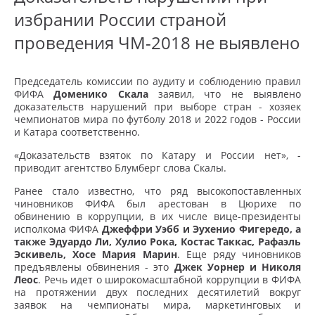
избрании России страной
проведения ЧМ-2018 не выявлено
Председатель комиссии по аудиту и соблюдению правил
ФИФА
Доменико Скала
заявил, что не выявлено
доказательств нарушений при выборе стран - хозяек
чемпионатов мира по футболу 2018 и 2022 годов - России
и Катара соответственно.
«Доказательств взяток по Катару и России нет», -
приводит агентство Блумберг слова Скалы.
Ранее стало известно, что ряд высокопоставленных
чиновников ФИФА был арестован в Цюрихе по
обвинению в коррупции, в их числе вице-президенты
исполкома ФИФА
Джеффри Уэбб и Эухенио Фигередо, а
также Эдуардо Ли, Хулио Рока, Костас Таккас, Рафаэль
Эскивель, Хосе Мария Марин
. Еще ряду чиновников
предъявлены обвинения - это
Джек Уорнер и Николя
Леос
. Речь идет о широкомасштабной коррупции в ФИФА
на протяжении двух последних десятилетий вокруг
заявок на чемпионаты мира, маркетинговых и