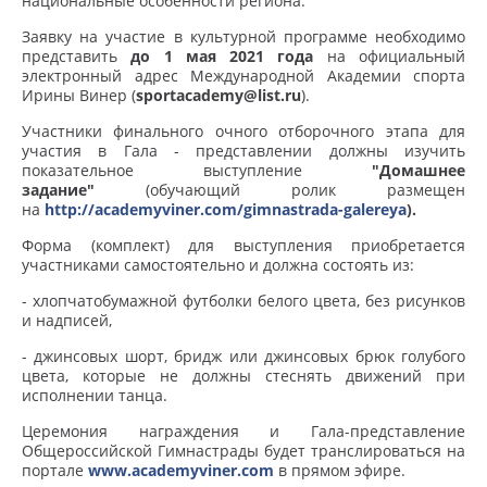
национальные особенности региона.
Заявку на участие в культурной программе необходимо
представить
до 1 мая 2021 года
на официальный
электронный адрес Международной Академии спорта
Ирины Винер (
sportacademy@list.ru
).
Участники финального очного отборочного этапа для
участия в Гала - представлении должны изучить
показательное выступление
"Домашнее
задание"
(обучающий ролик размещен
на
http://academyviner.com/gimnastrada-galereya
).
Форма (комплект) для выступления приобретается
участниками самостоятельно и должна состоять из:
- хлопчатобумажной футболки белого цвета, без рисунков
и надписей,
- джинсовых шорт, бридж или джинсовых брюк голубого
цвета, которые не должны стеснять движений при
исполнении танца.
Церемония награждения и Гала-представление
Общероссийской Гимнастрады будет транслироваться на
портале
www.academyviner.com
в прямом эфире.