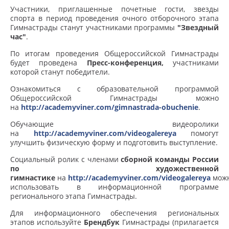
Участники, приглашенные почетные гости, звезды
спорта в период проведения очного отборочного этапа
Гимнастрады станут участниками программы
"Звездный
час"
.
По итогам проведения Общероссийской Гимнастрады
будет проведена
Пресс-конференция,
участниками
которой станут победители.
Ознакомиться с образовательной программой
Общероссийской Гимнастрады можно
на
http://academyviner.com/gimnastrada-obuchenie
.
Обучающие видеоролики
на
http://academyviner.com/videogalereya
помогут
улучшить физическую форму и подготовить выступление.
Социальный ролик с членами
сборной команды России
по художественной
гимнастике
на
http://academyviner.com/videogalereya
мож
использовать в информационной программе
регионального этапа Гимнастрады.
Для информационного обеспечения региональных
этапов используйте
Брендбук
Гимнастрады (прилагается