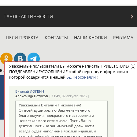
ТАБЛО АКТИВНОСТИ
ЦЕЛИ ПРОЕКТА
КОНТАКТЫ
НАШИ КНОПКИ
РЕКЛАМА
Уважаемые пользователи Вы можете написать ПРИВЕТСТВИЕ/
Вопросы сотрудничества и совместной деятельности
inform@infosport.ru
ПОЗДРАВЛЕНИЕ/СООБЩЕНИЕ любой персоне, информация о
которой содержится в нашей
БД Персоналий
!
Адресов в новостной рассылке: 996
Подпишись
Виталий ЛОГВИН
Александр Петухов
|
11:41
, 02 августа 2026 |
©
Стадион, 1998-2026
Уважаемый Виталий Николаевич!
От всей души желаю Вам неизменного
Разработка и поддержка ООО НАИТ «Стадион»
благополучия, прекрасного настроения и
неиссякаемого оптимизма. Пусть Ваша
деятельность на занимаемой должности
всегда будет наполнена яркими идеями, а
каждый рабочий день приносит вдохновение