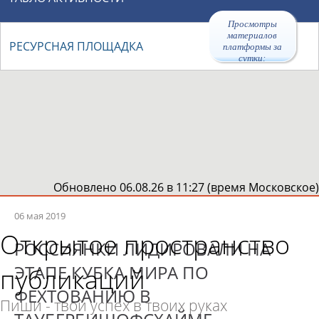
Просмотры
материалов
РЕСУРСНАЯ ПЛОЩАДКА
платформы за
сутки:
Обновлено 06.08.26 в 11:27 (время Московское)
06 мая 2019
Открытое пространство
РОССИЯНКИ ЛИДИРОВАЛИ НА
ЭТАПЕ КУБКА МИРА ПО
публикаций
ФЕХТОВАНИЮ В
Пиши - твой успех в твоих руках