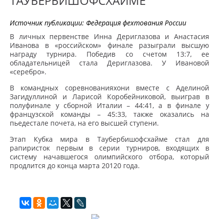
ТАУБЕРБИШОФСХАЙМЕ
Источник публикации:
Федерация фехтования России
В личных первенстве Инна Дериглазова и Анастасия
Иванова в «российском» финале разыграли высшую
награду турнира. Победив со счетом 13:7, ее
обладательницей стала Дериглазова. У Ивановой
«серебро».
В командных соревнованияхони вместе с Аделиной
Загидуллиной и Ларисой Коробейниковой, выиграв в
полуфинале у сборной Италии – 44:41, а в финале у
французской команды – 45:33, также оказались на
пьедестале почета, на его высшей ступени.
Этап Кубка мира в Таубербишофсхайме стал для
рапиристок первым в серии турниров, входящих в
систему начавшегося олимпийского отбора, который
продлится до конца марта 20120 года.