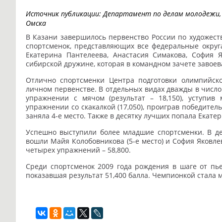
Источник публикации:
Департамент по делам молодежи, 
Омска
В Казани завершилось первенство России по художест
спортсменок, представляющих все федеральные округ
Екатерина Пантелеева, Анастасия Симакова, София 
сибирской дружине, которая в командном зачете завое
Отлично спортсменки Центра подготовки олимпийско
личном первенстве. В отдельных видах дважды в число
упражнении с мячом (результат – 18,150), уступив
упражнении со скакалкой (17,050), проиграв победител
заняла 4-е место. Также в десятку лучших попала Екате
Успешно выступили более младшие спортсменки. В де
вошли Майя Колобовникова (5-е место) и София Яковлев
четырех упражнений – 58,800.
Среди спортсменок 2009 года рождения в шаге от пье
показавшая результат 51,400 балла. Чемпионкой стала м