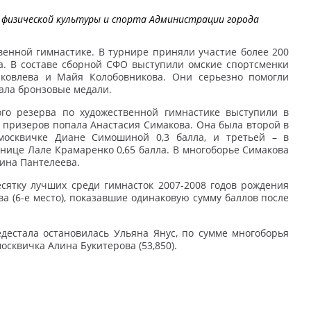
физической культуры и спорта Администрации города
венной гимнастике. В турнире приняли участие более 200
а. В составе сборной СФО выступили омские спортсменки
Яковлева и Майя Колобовникова. Они серьезно помогли
вала бронзовые медали.
го резерва по художественной гимнастике выступили в
 призеров попала Анастасия Симакова. Она была второй в
 москвичке Диане Симошиной 0,3 балла, и третьей – в
ьнице Лале Крамаренко 0,65 балла. В многоборье Симакова
рина Пантелеева.
сятку лучших среди гимнасток 2007-2008 годов рождения
а (6-е место), показавшие одинаковую сумму баллов после
дестала остановилась Ульяна Янус, по сумме многоборья
осквичка Алина Букитерова (53,850).