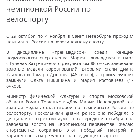
чемпионкой России по
велоспорту
С 29 октября по 4 ноября в Санкт-Петербурге проходил
чемпионат России по велосипедному спорту.
В дисциплине «трек-мэдисон» среди женщин
подмосковная спортсменка Мария Новолодская в паре
с Гульназ Хатунциевой с результатом 88 очков завоевали
золотые медали соревнований. Вторыми стали Диана
Климова и Тамара Дронова (46 очков), а тройку лучших
замкнули Ольга Никишина и Мария Ростовцева (17
очков).
Министр физической культуры и спорта Московской
области Роман Терюшков: «Для Марии Новолодской эта
золотая медаль стала второй на чемпионате России по
велоспорту. Несколькими днями ранее она победила в
дисциплине «трек-омниум», а в середине октября она
завоевала золото на Европейском первенстве. Желаю
спортсменке сохранить этот победный настрой и
заряженность на результат на следующих стартах».