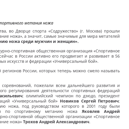
спортивного метания ножа
тва, во Дворце спорта «Содружество» (г. Москва) прошли
ание ножа», а значит, самые значимые для мира метателей
анию ножа среди мужчин и женщин».
турно-спортивная общественная организация «Спортивное
сейчас в России активно его продвигает и развивает в 56
вых искусств и федерации «Универсальный бой».
0 регионов России, которых теперь можно смело называть
й соревнований, пожелали всем дальнейшего развития и
ного регулирования деятельности спортивных федераций
асильевич
; олимпийский чемпион по дзюдо, президент
раций «Универсальный бой»
Новиков Сергей Петрович
;
ю ножа, под руководством которого в 2001 году были
ния по спортивному метанию ножа
Яковлев Андрей
урно-спортивной общественной организации «Спортивное
тание ножа»
Трохов Андрей Александрович
.