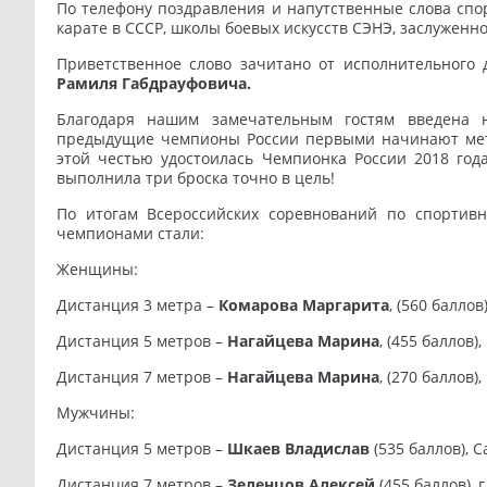
По телефону поздравления и напутственные слова спо
карате в СССР, школы боевых искусств СЭНЭ, заслуженн
Приветственное слово зачитано от исполнительного 
Рамиля Габдрауфовича.
Благодаря нашим замечательным гостям введена 
предыдущие чемпионы России первыми начинают мета
этой честью удостоилась Чемпионка России 2018 го
выполнила три броска точно в цель!
По итогам Всероссийских соревнований по спорти
чемпионами стали:
Женщины:
Дистанция 3 метра –
Комарова Маргарита
, (560 баллов
Дистанция 5 метров –
Нагайцева Марина
, (455 баллов),
Дистанция 7 метров –
Нагайцева Марина
, (270 баллов),
Мужчины:
Дистанция 5 метров –
Шкаев Владислав
(535 баллов), С
Дистанция 7 метров –
Зеленцов Алексей
(455 баллов), г