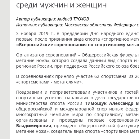
среди мужчин и женщин
Автор публикации:
Андрей ТРОХОВ
Источник публикации:
Московская областная Федерация 
3 ноября 2019 г., в преддверии Дня народного единс
первые, после признания вида спорта «спортивное мет
«Всероссийские соревнования по спортивному мет
Организатор соревнований – Общероссийская физкуль
метание ножа», которая создала данный вид спорта и 
регионах России, при поддержке Российского союза бое
В соревнованиях приняло участие 62 спортсмена из 2
«спортсменами - метателями».
Поздравили и поприветствовали участников и госте
спортивных успехов: начальник отдела государствен
Министерства спорта России
Тимощук Александр В
общероссийской и международной спортивных феде
многократный чемпион мира по спортивному метани
организованы и проведены первые соревнова
Владимирович
, президент общероссийской физкульт
метание ножа», создатель вида спорта «спортивное ме