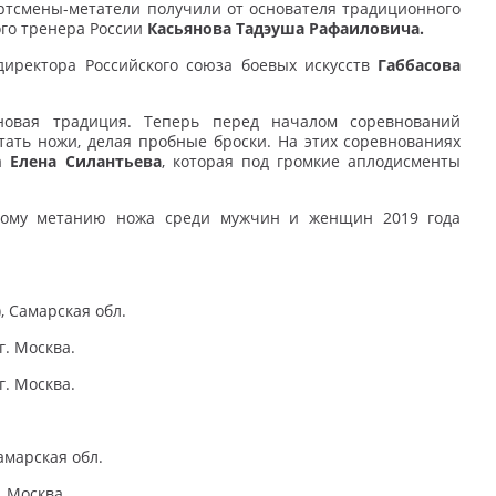
ртсмены-метатели получили от основателя традиционного
ого тренера России
Касьянова Тадэуша Рафаиловича.
директора Российского союза боевых искусств
Габбасова
новая традиция. Теперь перед началом соревнований
ть ножи, делая пробные броски. На этих соревнованиях
да
Елена Силантьева
, которая под громкие аплодисменты
вному метанию ножа среди мужчин и женщин 2019 года
), Самарская обл.
 г. Москва.
 г. Москва.
амарская обл.
. Москва.