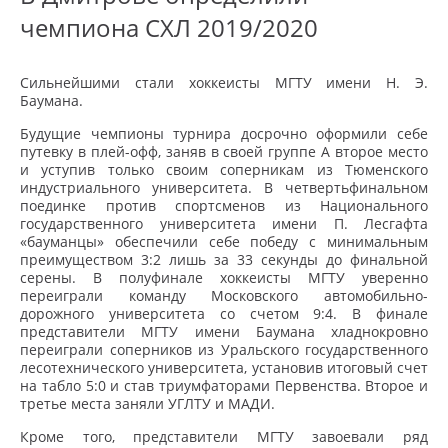
чемпиона СХЛ 2019/2020
Сильнейшими стали хоккеисты МГТУ имени Н. Э.
Баумана.
Будущие чемпионы турнира досрочно оформили себе
путевку в плей-офф, заняв в своей группе А второе место
и уступив только своим соперникам из Тюменского
индустриального университета. В четвертьфинальном
поединке против спортсменов из Национального
государственного университета имени П. Лесгафта
«бауманцы» обеспечили себе победу с минимальным
преимуществом 3:2 лишь за 33 секунды до финальной
серены. В полуфинале хоккеисты МГТУ уверенно
переиграли команду Московского автомобильно-
дорожного университета со счетом 9:4. В финале
представители МГТУ имени Баумана хладнокровно
переиграли соперников из Уральского государственного
лесотехнического университета, установив итоговый счет
на табло 5:0 и став триумфаторами Первенства. Второе и
третье места заняли УГЛТУ и МАДИ.
Кроме того, представители МГТУ завоевали ряд