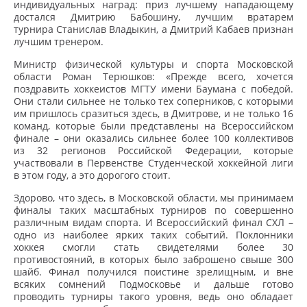
индивидуальных наград: приз лучшему нападающему
достался Дмитрию Бабошину, лучшим вратарем
турнира Станислав Владыкин, а Дмитрий Кабаев признан
лучшим тренером.
Министр физической культуры и спорта Московской
области Роман Терюшков: «Прежде всего, хочется
поздравить хоккеистов МГТУ имени Баумана с победой.
Они стали сильнее не только тех соперников, с которыми
им пришлось сразиться здесь, в Дмитрове, и не только 16
команд, которые были представлены на Всероссийском
финале – они оказались сильнее более 100 коллективов
из 32 регионов Российской Федерации, которые
участвовали в Первенстве Студенческой хоккейной лиги
в этом году, а это дорогого стоит.
Здорово, что здесь, в Московской области, мы принимаем
финалы таких масштабных турниров по совершенно
различным видам спорта. И Всероссийский финал СХЛ –
одно из наиболее ярких таких событий. Поклонники
хоккея смогли стать свидетелями более 30
противостояний, в которых было заброшено свыше 300
шайб. Финал получился поистине зрелищным, и вне
всяких сомнений Подмосковье и дальше готово
проводить турниры такого уровня, ведь оно обладает