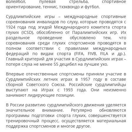
волейбол, пулевая стрельба, спортивное
ориентирование, теннис, тхэквондо и футбол.
Сурдлимпийские игры – международные спортивные
соревнования инвалидов по слуху, которые проводятся с
1924 года под эгидой Международного комитета спорта
глухих (ICSD), обособленно от Паралимпийских игр. Их
раздельное проведение обусловлено тем, что
соревнования среди глухих спортсменов проводятся в
полном соответствии с правилами международных
федераций по видам спорта (FIFA, FIVB, FILA и др.).
Главный критерий для участия в Сурдлимпийских играх –
потеря слуха не менее 55 децибел на лучшее ухо.
Впервые отечественные спортсмены приняли участие в
Сурдлимпийских летних играх в 1957 году в составе
сборной Советского Союза. Российские сурдлимпийцы
выступают на Играх с 1993 года. Они неизменно
занимают лидирующие позиции.
В России развитию сурдлимпийского движения уделяется
значительное внимание. Регулярно обновляются
программы подготовки спорта глухих, совершенствуется
тренировочный процесс, осуществляется материальная
поддержка спортсменов и многое другое.