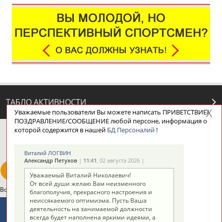
ТАБЛО АКТИВНОСТИ
Уважаемые пользователи Вы можете написать ПРИВЕТСТВИЕ/
ПОЗДРАВЛЕНИЕ/СООБЩЕНИЕ любой персоне, информация о
которой содержится в нашей
БД Персоналий
!
ЦЕЛИ ПРОЕКТА
КОНТАКТЫ
НАШИ КНОПКИ
РЕКЛАМА
Виталий ЛОГВИН
Александр Петухов
|
11:41
, 02 августа 2026 |
Уважаемый Виталий Николаевич!
От всей души желаю Вам неизменного
Вопросы сотрудничества и совместной деятельности
inform@infosport.ru
благополучия, прекрасного настроения и
неиссякаемого оптимизма. Пусть Ваша
Адресов в новостной рассылке: 996
деятельность на занимаемой должности
всегда будет наполнена яркими идеями, а