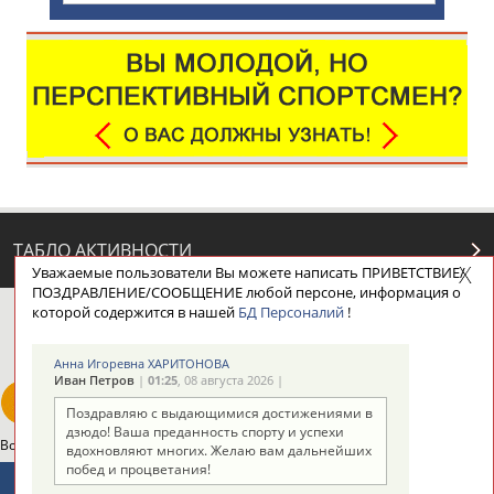
ТАБЛО АКТИВНОСТИ
Уважаемые пользователи Вы можете написать ПРИВЕТСТВИЕ/
ПОЗДРАВЛЕНИЕ/СООБЩЕНИЕ любой персоне, информация о
которой содержится в нашей
БД Персоналий
!
ЦЕЛИ ПРОЕКТА
КОНТАКТЫ
НАШИ КНОПКИ
РЕКЛАМА
Анна Игоревна ХАРИТОНОВА
Иван Петров
|
01:25
, 08 августа 2026 |
Поздравляю с выдающимися достижениями в
дзюдо! Ваша преданность спорту и успехи
Вопросы сотрудничества и совместной деятельности
inform@infosport.ru
вдохновляют многих. Желаю вам дальнейших
побед и процветания!
Адресов в новостной рассылке: 997