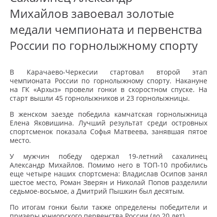
Михайлов завоевал золотые
медали чемпионата и первенства
России по горнолыжному спорту
В Карачаево-Черкесии стартовал второй этап
чемпионата России по горнолыжному спорту. Накануне
на ГК «Архыз» провели гонки в скоростном спуске. На
старт вышли 45 горнолыжников и 23 горнолыжницы.
В женском заезде победила камчатская горнолыжница
Елена Яковишина. Лучший результат среди островных
спортсменок показала Софья Матвеева, занявшая пятое
место.
У мужчин победу одержал 19-летний сахалинец
Александр Михайлов. Помимо него в ТОП-10 пробились
еще четыре наших спортсмена: Владислав Осипов занял
шестое место, Роман Зверян и Николай Попов разделили
седьмое-восьмое, а Дмитрий Пышкин был десятым.
По итогам гонки были также определены победители и
призеры юниорского первенства России (до 20 лет).