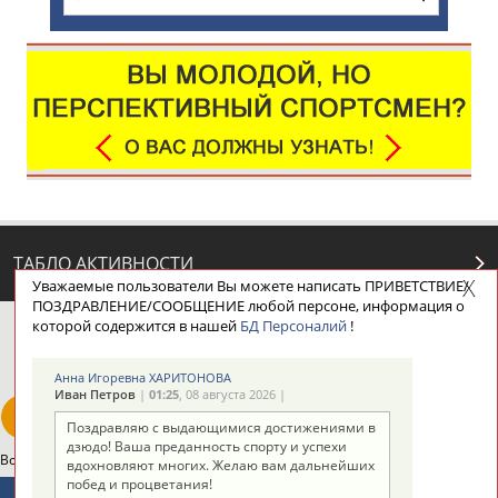
ТАБЛО АКТИВНОСТИ
Уважаемые пользователи Вы можете написать ПРИВЕТСТВИЕ/
ПОЗДРАВЛЕНИЕ/СООБЩЕНИЕ любой персоне, информация о
которой содержится в нашей
БД Персоналий
!
ЦЕЛИ ПРОЕКТА
КОНТАКТЫ
НАШИ КНОПКИ
РЕКЛАМА
Анна Игоревна ХАРИТОНОВА
Иван Петров
|
01:25
, 08 августа 2026 |
Поздравляю с выдающимися достижениями в
дзюдо! Ваша преданность спорту и успехи
Вопросы сотрудничества и совместной деятельности
inform@infosport.ru
вдохновляют многих. Желаю вам дальнейших
побед и процветания!
Адресов в новостной рассылке: 996