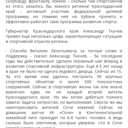
сноуборду, фристайлу, хоккею – сколько там спортсменов
из этого, казалось бы, южного региона! Краснодарский
край - активный участник федеральной целевой
программы, но помимо неё на Кубани принята и
эффективно работает своя программа развития спорта.
Губернатор Краснодарского края Александр Ткачев
привел еще несколько цифр, характеризующих ситуацию
в спортивной отрасли региона.
- Спасибо Виталию Леонтьевичу за теплые слова и
поддержку, - сказал Александр Ткачев. - За последние
годы мы действительно сделали огромный шаг вперед в
развитии спортивной инфраструктуры. Еще 4-5 лет назад
в крае не было ни одного ледового дворца. Сейчас их 15.
За это время нам удалось построить 90 крупных
спортивных объектов и около 500 плоскостных
сооружений. Сейчас в спортивную жизнь так или иначе
вовлечен едва ли не каждый второй житель
Краснодарского края. Но мы хотим добиться полного
охвата! Задача непростая, но выполнимая. Смогли же мы
заинтересовать жителей Сочи хоккеем! Сейчас на
домашние матчи ХК «Сочи» в Континентальной
хоккейной лиге приходит по 6-8 тысяч человек. А ведь
сколько было скептиков, которые уверяли, что в Сочи
хоккей никому не нужен!