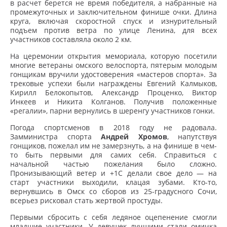
в расчет берется не время победителя, а набранные на
промежуточных и заключительном финише очки. Длина
круга, включая скоростной спуск и изнурительный
подъем против ветра по улице Ленина, для всех
участников составляла около 2 км.
На церемонии открытия мемориала, которую посетили
многие ветераны омского велоспорта, пятерым молодым
гонщикам вручили удостоверения «мастеров спорта». За
трековые успехи были награждены Евгений Калмыков,
Кирилл Белокопытов, Александр Проценко, Виктор
Инкеев и Никита Колганов. Получив положенные
«регалии», парни вернулись в шеренгу участников гонки.
Погода спортсменов в 2018 году не радовала.
Замминистра спорта
Андрей Хромов
, напутствуя
гонщиков, пожелал им не замерзнуть, а на финише в чем-
то быть первыми для самих себя. Справиться с
начальной частью пожелания было сложно.
Пронизывающий ветер и +1С делали свое дело — на
старт участники выходили, клацая зубами. Кто-то,
вернувшись в Омск со сборов из 25-градусного Сочи,
всерьез рисковал стать жертвой простуды.
Первыми сбросить с себя ледяное оцепенение смогли
младшие участники. У девушек лучшими стали омичка