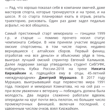
— Рад, что хорошо показал себя в компании омичей, даже
мастеров спорта, которые тренируются и на треке, и на
шоссе. Я со старта планировал ехать в отрыв, резать
траекторию, рисковать. Один раз даже задел педалью
асфальт, но всё обошлось.
Самый престижный старт мемориала — гонщики 1999
г.р. и старше — помимо прочего носил статус
чемпионата Сибири. В нем приняли участие ведущие
омские спортсмены, в том числе парни, недавно
вернувшиеся с алтайских сборов. Первый финиш,
отработав «на все деньги» и объяснимо уйдя в тень,
выиграл лучший омский спринтер Евгений Калмыков.
Далее лидерами заезда утвердились студент СибГУФК,
победитель Кубка России-2018 на треке
Никита
Киржайкин
и, годящийся ему в отцы, 45-летний
«международник»
Дмитрий Мурашко
. В 2017 году
Мурашко, выигрывавший еще первенство мира 1991
года, покорил и мемориал Комнатова, но на сей раз —
при всем уважении к ветерану — побеждать должна была
молодость. Два лидера слаженно работали вдвоем,
опередили на круг почти весь пелотон, но большее число
промежуточных финишей, включая последний, с
удвоенным числом очков, взял Киржайкин.