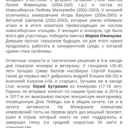
Лилия Фоминцева (2004-2005 г.р.) и гостья из
Новосибирска Любовь Малервейн (2002-2003). У юношей
отличились кемеровчане Игорь Вакулин (2004-2005) и
Виталий Шипунов (2002-2003), которые умело отбивали
атаки и в итоге измотали превосходящих их числом
новосибирских «гонцов». У женщин и юниорок, где было
всего две участницы, победила омичка
Мария Иванцова
.
Девушке прочат серьезное будущее, но для этого нужно
продолжать работать в конкурентной среде, с которой
«дома» пока проблемы.
Отличные скорости и тактические решения в 3-м заезде
дня показали юниоры и ветераны. У гонщиков «30-45
лет» лучшую сумму баллов насобирал Сергей Кашин,
также до первых мест добрались Андрей Егошин (46-55) и
Анатолий Колунов («56 и старше»). Лучшим же в заезде
стал юниор
Юрий Бутрехин
из Кемерово (17-18 лет).
Парень не впервые колесит по нашим трассам: в 2016-м
и 2017-м он выигрывал омскую юношескую многодневку,
посвященную Дню Победы, как в общем зачете, так и в
зачете активности. На Мемориале Комнатова
кемеровский гость на первом круге дал мощный просвет,
ушел в отрыв, который никто не смог поддержать, и
завершил гонку (со средней скоростью 39 км/ч) в
одиночестве.