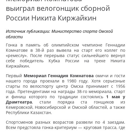
выиграл велогонщик сборной
России Никита Киржайкин
Источник публикации:
Министерство спорта Омской
области
Гонка в память об олимпийском чемпионе Геннадии
Комнатове в 38-й раз вывела на старт его коллег по
«ремеслу». После перерыва статус сильнейшего вернул
себе победитель Кубка России на треке Никита
Киржайкин.
Первый
Мемориал Геннадия Комнатова
омичи и гости
нашего города проехали в 1980 году. Хотя серьезные
старты по велоспорту центр Омска принимает с 1956
года. Претендентами на награды 38-го мемориала, старт
и финиш которого по традиции состоялись
1 мая у
Драмтеатра
, стали порядка ста гонщиков из
Кемеровской, Новосибирской и Омской областей, а также
Республики Казахстан.
Спортсменов разных возрастов развели по 4 заездам.
Всем предстояла гонка-критериум — круговая трасса, где