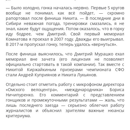
— Было холодно, гонка началась нервно. Первые 5 кругов
вообще не понимал, как всё пойдет, — скромно
рапортовал после финиша Никита. — В последние дни в
Сибири неважная погода, тренировки смазались, я не
знал, какие будут ощущения. Потом оказалось, что в горку
иду бодрее, чем Дмитрий. Свой первый мемориал
Комнатова я проехал в 2007 году. Дважды его выигрывал.
В 2017-м пропускал гонку, теперь удалось «вернуться».
После финиша выяснилось, что Дмитрий Мурашко ехал
мемориал вне зачета (его лицензия не позволяет
официально стартовать в такой компании). Так вместе с
Никитой Киржайкиным призерами чемпионата СФО
стали Андрей Куприянов и Никита Лукьянов.
Отдельно стоит отметить работу с микрофоном директора
«Омского велоцентра», «международника» Бориса
Ничипуренко. Его комментарий с представлением
гонщиков и промежуточными результатами — жаль, что
лишь последнего заезда — серьезно облегчил работу
журналистов и объяснил зрителям важные нюансы
критериума.