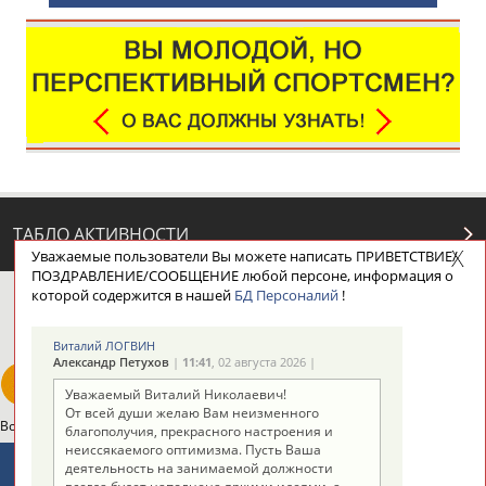
ТАБЛО АКТИВНОСТИ
Уважаемые пользователи Вы можете написать ПРИВЕТСТВИЕ/
ПОЗДРАВЛЕНИЕ/СООБЩЕНИЕ любой персоне, информация о
которой содержится в нашей
БД Персоналий
!
ЦЕЛИ ПРОЕКТА
КОНТАКТЫ
НАШИ КНОПКИ
РЕКЛАМА
Виталий ЛОГВИН
Александр Петухов
|
11:41
, 02 августа 2026 |
Уважаемый Виталий Николаевич!
От всей души желаю Вам неизменного
Вопросы сотрудничества и совместной деятельности
inform@infosport.ru
благополучия, прекрасного настроения и
неиссякаемого оптимизма. Пусть Ваша
Адресов в новостной рассылке: 996
деятельность на занимаемой должности