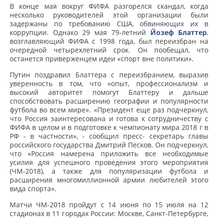
В конце мая вокруг ФИФА разгорелся скандал, когда
несколько руководителей этой организации были
задержаны по требованию США, обвиняющих их в
коррупции. Однако 29 мая 79-летний
Йозеф Блаттер
,
возглавляющий ФИФА с 1998 года, был переизбран на
очередной четырехлетний срок. Он пообещал, что
останется приверженцем идеи «спорт вне политики».
Путин поздравил Блаттера с переизбранием, выразив
уверенность в том, что «опыт, профессионализм и
высокий авторитет помогут Блаттеру и дальше
способствовать расширению географии и популярности
футбола во всем мире». «Президент еще раз подчеркнул,
что Россия заинтересована и готова к сотрудничеству с
ФИФА в целом и в подготовке к чемпионату мира 2018 г в
РФ - в частности», - сообщил пресс- секретарь главы
российского государства Дмитрий Песков. Он подчеркнул,
что «Россия намерена приложить все необходимые
усилия для успешного проведения этого мероприятия
(ЧМ-2018), а также для популяризации футбола и
расширения многомиллионной армии любителей этого
вида спорта».
Матчи ЧМ-2018 пройдут с 14 июня по 15 июля на 12
стадионах в 11 городах России: Москве, Санкт-Петербурге,