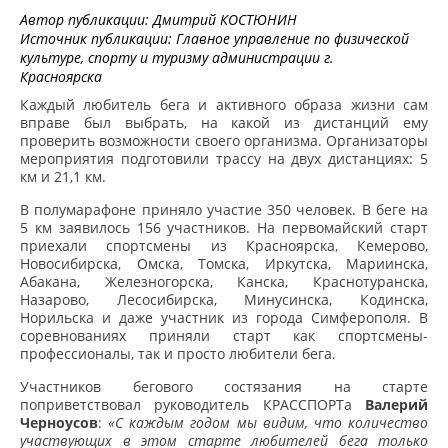
Автор публикации:
Дмитрий КОСТЮНИН
Источник публикации:
Главное управление по физической
культуре, спорту и туризму администрации г.
Красноярска
Каждый любитель бега и активного образа жизни сам
вправе был выбрать, на какой из дистанций ему
проверить возможности своего организма. Организаторы
мероприятия подготовили трассу на двух дистанциях: 5
км и 21,1 км.
В полумарафоне приняло участие 350 человек. В беге на
5 км заявилось 156 участников. На первомайский старт
приехали спортсмены из Красноярска, Кемерово,
Новосибирска, Омска, Томска, Иркутска, Мариинска,
Абакана, Железногорска, Канска, Краснотуранска,
Назарово, Лесосибирска, Минусинска, Кодинска,
Норильска и даже участник из города Симферополя. В
соревнованиях приняли старт как спортсмены-
профессионалы, так и просто любители бега.
Участников бегового состязания на старте
поприветствовал руководитель КРАССПОРТа
Валерий
Черноусов
:
«С каждым годом мы видим, что количество
участвующих в этом старте любителей бега только