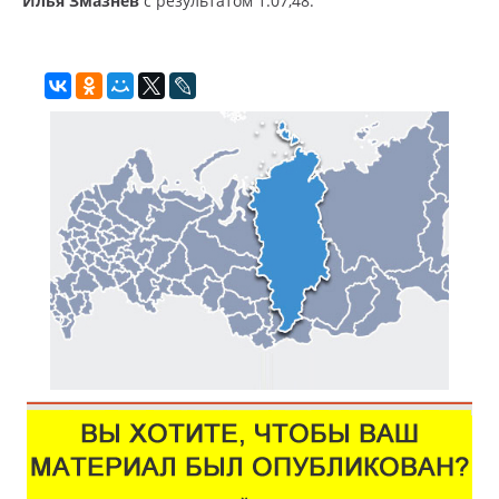
Илья Змазнев
с результатом 1.07,48.