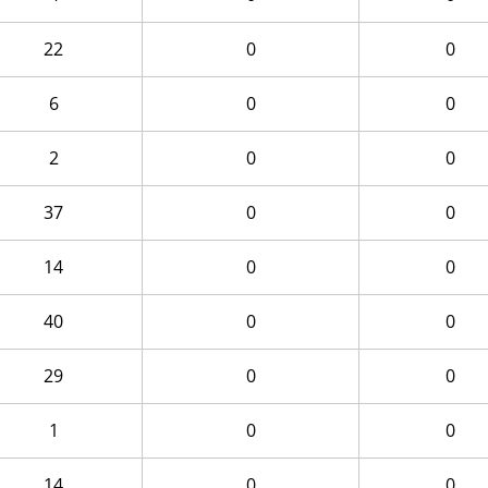
22
0
0
6
0
0
2
0
0
37
0
0
14
0
0
40
0
0
29
0
0
1
0
0
14
0
0