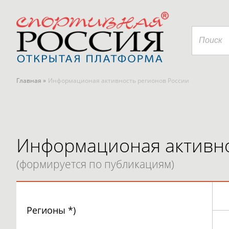
Главная »
Информационая активность регионов России
Информационая активно
(формируется по публикациям)
Регионы *)