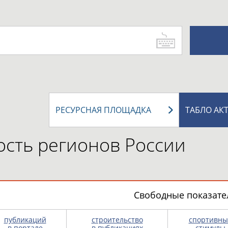
РЕСУРСНАЯ ПЛОЩАДКА
ТАБЛО АК
сть регионов России
Свободные показател
публикаций
строительство
спортивны
в портале
в публикациях
стимулы