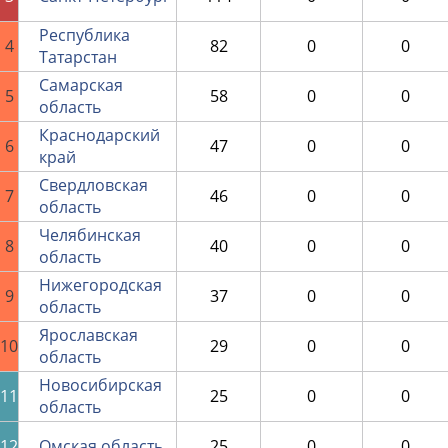
Республика
4
82
0
0
Татарстан
Самарская
5
58
0
0
область
Краснодарский
6
47
0
0
край
Свердловская
7
46
0
0
область
Челябинская
8
40
0
0
область
Нижегородская
9
37
0
0
область
Ярославская
10
29
0
0
область
Новосибирская
11
25
0
0
область
12
Омская область
25
0
0