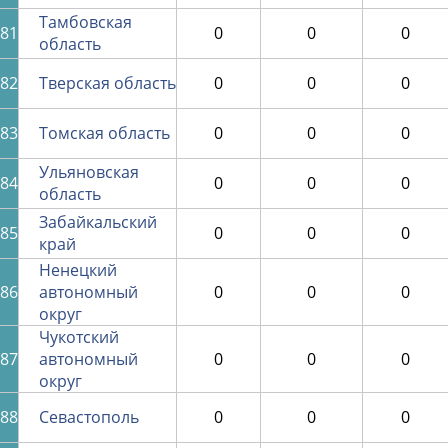
Тамбовская
81
0
0
0
область
82
Тверская область
0
0
0
83
Томская область
0
0
0
Ульяновская
84
0
0
0
область
Забайкальский
85
0
0
0
край
Ненецкий
86
автономный
0
0
0
округ
Чукотский
87
автономный
0
0
0
округ
88
Севастополь
0
0
0