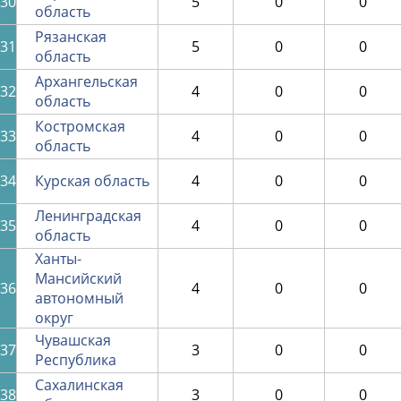
30
5
0
0
область
Рязанская
31
5
0
0
область
Архангельская
32
4
0
0
область
Костромская
33
4
0
0
область
34
Курская область
4
0
0
Ленинградская
35
4
0
0
область
Ханты-
Мансийский
36
4
0
0
автономный
округ
Чувашская
37
3
0
0
Республика
Сахалинская
38
3
0
0