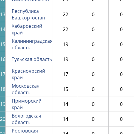
Республика
13
22
0
0
Башкортостан
Хабаровский
14
22
0
0
край
Калининградская
15
19
0
0
область
16
Тульская область
19
0
0
Красноярский
17
17
0
0
край
Московская
18
15
0
0
область
Приморский
19
14
0
0
край
Вологодская
20
14
0
0
область
Ростовская