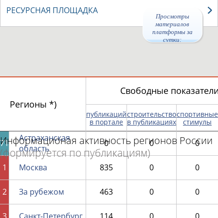
РЕСУРСНАЯ ПЛОЩАДКА
Просмотры
материалов
платформы за
сутки:
44505
Свободные показатели 
Регионы *)
публикаций
строительство
спортивные
в портале
в публикациях
стимулы
Астраханская
Информационая активность регионов России
71
0
0
0
область
(формируется по публикациям)
1
Москва
835
0
0
2
За рубежом
463
0
0
3
Санкт-Петербург
114
0
0