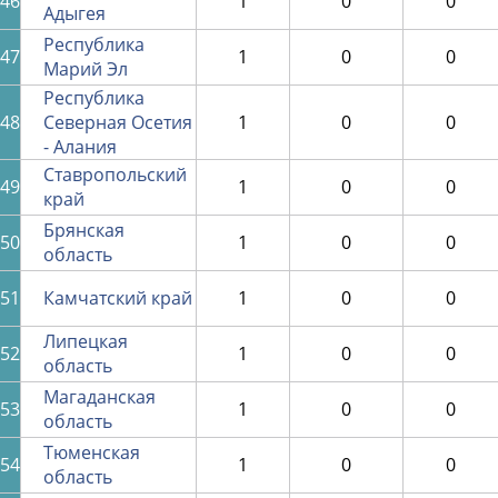
46
1
0
0
Адыгея
Республика
47
1
0
0
Марий Эл
Республика
48
Северная Осетия
1
0
0
- Алания
Ставропольский
49
1
0
0
край
Брянская
50
1
0
0
область
51
Камчатский край
1
0
0
Липецкая
52
1
0
0
область
Магаданская
53
1
0
0
область
Тюменская
54
1
0
0
область