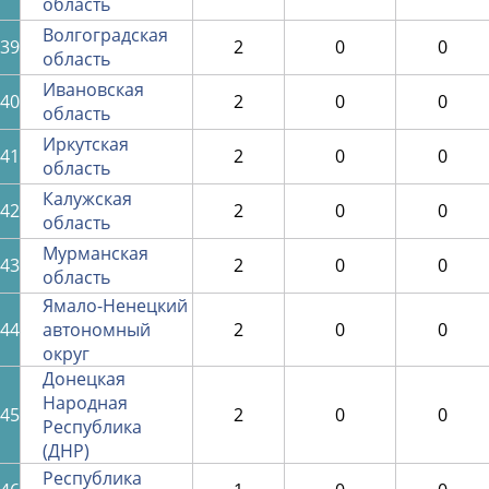
область
Волгоградская
39
2
0
0
область
Ивановская
40
2
0
0
область
Иркутская
41
2
0
0
область
Калужская
42
2
0
0
область
Мурманская
43
2
0
0
область
Ямало-Ненецкий
44
автономный
2
0
0
округ
Донецкая
Народная
45
2
0
0
Республика
(ДНР)
Республика