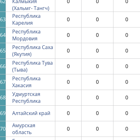
62
Калмыкия
0
0
0
(Хальмг- Тангч)
Республика
63
0
0
0
Карелия
Республика
64
0
0
0
Мордовия
Республика Саха
65
0
0
0
(Якутия)
Республика Тува
66
0
0
0
(Тыва)
Республика
67
0
0
0
Хакасия
Удмуртская
68
0
0
0
Республика
69
Алтайский край
0
0
0
Амурская
70
0
0
0
область