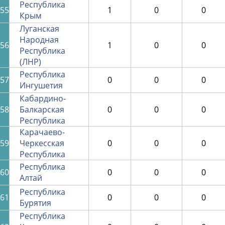
Республика
55
1
0
0
Крым
Луганская
Народная
56
1
0
0
Республика
(ЛНР)
Республика
57
0
0
0
Ингушетия
Кабардино-
58
Балкарская
0
0
0
Республика
Карачаево-
59
Черкесская
0
0
0
Республика
Республика
60
0
0
0
Алтай
Республика
61
0
0
0
Бурятия
Республика