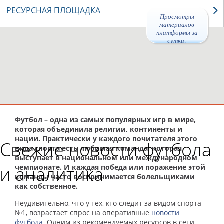
РЕСУРСНАЯ ПЛОЩАДКА
Просмотры
материалов
платформы за
сутки:
46626
Футбол – одна из самых популярных игр в мире,
которая объединила религии, континенты и
нации. Практически у каждого почитателя этого
Свежие новости футбола
вида спорта есть любимая команда, которая
выступает в национальном или международном
и аналитика
чемпионате. И каждая победа или поражение этой
команды часто воспринимается болельщиками
как собственное.
Неудивительно, что у тех, кто следит за видом спорта
№1, возрастает спрос на оперативные
новости
футбола
. Одним из рекомендуемых ресурсов в сети