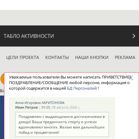
ТАБЛО АКТИВНОСТИ
ЦЕЛИ ПРОЕКТА
КОНТАКТЫ
НАШИ КНОПКИ
РЕКЛАМА
Уважаемые пользователи Вы можете написать ПРИВЕТСТВИЕ/
ПОЗДРАВЛЕНИЕ/СООБЩЕНИЕ любой персоне, информация о
которой содержится в нашей
БД Персоналий
!
Вопросы сотрудничества и совместной деятельности
inform@infosport.ru
Адресов в новостной рассылке: 996
Анна Игоревна ХАРИТОНОВА
Иван Петров
|
01:25
, 08 августа 2026 |
Подпишись
Поздравляю с выдающимися достижениями в
дзюдо! Ваша преданность спорту и успехи
©
Стадион, 1998-2026
вдохновляют многих. Желаю вам дальнейших
Разработка и поддержка ООО НАИТ «Стадион»
побед и процветания!