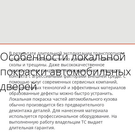
Особенности локальной
В результате длительной эксплуатации транспортного
средства на поверхности его кузова могут появляться
сколы и трещины. Даже высококачественное
покраски автомобильных
лакокрасочное покрытие повреждается от активного
контакта с агрессивными факторами внешней среды. С
дверей
помощью услуг современных сервисных компаний,
прогрессивных технологий и эффективных материалов
образованные дефекты можно быстро устранить.
Локальная покраска частей автомобильного кузова
обычно производится без предварительного
демонтажа деталей. Для нанесения материала
используется профессиональное оборудование. На
выполненную работу владельцам ТС выдает
длительная гарантия.