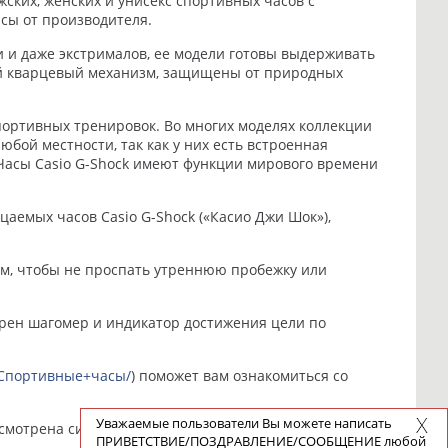
жских, женских и унисекс спортивных часов с
сы от производителя.
и и даже экстрималов, ее модели готовы выдерживать
ый кварцевый механизм, защищены от природных
портивных тренировок. Во многих моделях коллекции
юбой местности, так как у них есть встроенная
 Часы Casio G-Shock имеют функции мирового времени
аемых часов Casio G-Shock («Касио Джи Шок»),
м, чтобы не проспать утреннюю пробежку или
трен шагомер и индикатор достижения цели по
u/Спортивные+часы/
) поможет вам ознакомиться со
Уважаемые пользователи Вы можете написать
усмотрена система специальных скидок. Гарантия на
ПРИВЕТСТВИЕ/ПОЗДРАВЛЕНИЕ/СООБЩЕНИЕ любой