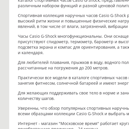
Каталог спортивных часов
Casio
G
-
Shock
, представлен
различным набором функций и разной ценовой полити
Спортивная коллекция наручных часов Casio G-Shock 
высокий ритм жизни и повышенные физические нагру
явлений, в том числе от влаги, загрязнений, вибрации
Часы Casio G-Shock многофункциональны. Они оснаще
присутствуют спидометр, термометр, барометр и высот
подсветка экрана и компас для ориентирования, а та
и календаря.
Для любителей плавания, прыжков в воду, водного по
рассчитанные на погружения до 200 метров.
Практически все модели в каталоге спортивных часов
занятия фитнесом, солнечной батареей и имеют эне
Для желающих поддерживать свое тело в норме и зани
количеству шагов.
Уверенны, что обзор популярных спортивных наручн
всеми образцами коллекции
Casio G-Shock
и выбрать м
Интернет - магазин
"Московское время"
работает круг
приобретенную продукцию – 24 месяца.