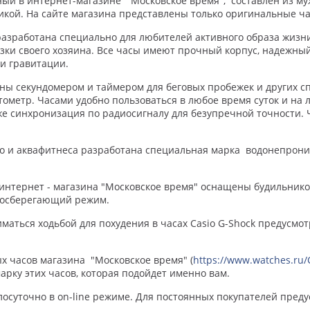
ный в интернет-магазине "Московское время"
, составлен из му
кой. На сайте магазина представлены только оригинальные ча
разработана специально для любителей активного образа жизн
зки своего хозяина. Все часы имеют прочный корпус, надежн
 и гравитации.
ны секундомером и таймером для беговых пробежек и других с
ометр. Часами удобно пользоваться в любое время суток и на л
кже синхронизация по радиосигналу для безупречной точности.
ло и аквафитнеса разработана специальная марка водонепрониц
 интернет - магазина
"Московское время"
оснащены будильнико
ргосберегающий режим.
маться ходьбой для похудения в часах Casio G-Shock предусмо
ых часов магазина
"Московское время"
(
https://www.watches.r
арку этих
часов, которая подойдет именно вам.
лосуточно в on-line режиме. Для постоянных покупателей пред