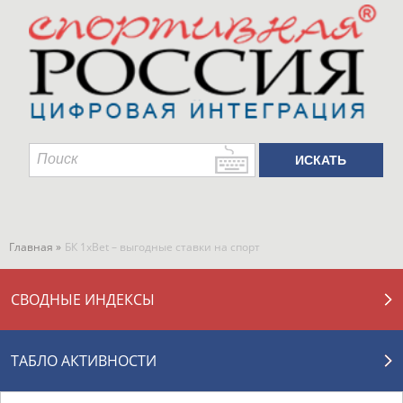
Главная »
БК 1xBet – выгодные ставки на спорт
СВОДНЫЕ ИНДЕКСЫ
ТАБЛО АКТИВНОСТИ