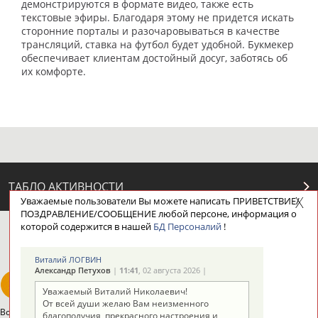
демонстрируются в формате видео, также есть
текстовые эфиры. Благодаря этому не придется искать
сторонние порталы и разочаровываться в качестве
трансляций, ставка на футбол будет удобной. Букмекер
обеспечивает клиентам достойный досуг, заботясь об
их комфорте.
ТАБЛО АКТИВНОСТИ
Уважаемые пользователи Вы можете написать ПРИВЕТСТВИЕ/
ПОЗДРАВЛЕНИЕ/СООБЩЕНИЕ любой персоне, информация о
которой содержится в нашей
БД Персоналий
!
ЦЕЛИ ПРОЕКТА
КОНТАКТЫ
НАШИ КНОПКИ
РЕКЛАМА
Виталий ЛОГВИН
Александр Петухов
|
11:41
, 02 августа 2026 |
Уважаемый Виталий Николаевич!
От всей души желаю Вам неизменного
Вопросы сотрудничества и совместной деятельности
inform@infosport.ru
благополучия, прекрасного настроения и