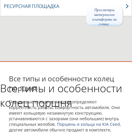
РЕСУРСНАЯ ПЛОЩАДКА
Просмотры
материалов
платформы за
сутки:
44208
Все типы и особенности колец
Все типы и особенности
поршня
колец поршня
Поршневые кольца во многом определяют
корректность работы, комфортность автомобиля. Они
имеют кольцевую незамкнутую конструкцию,
устанавливаются с зазорами (они небольшие) внутрь
специальных желобов.
Поршень и кольца на KIA Ceed
,
другие автомобили обычно продают в комплекте,