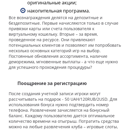
оригинальные акции;
накопительная программа.
Все вознаграждения делятся на депозитные и
бездепозитные. Первые начисляются только в случае
привязки карты или счета пользователя к
виртуальному кошельку. Вторые – за время,
проведенное на ресурсе. Они привлекают
потенциальных клиентов и позволяют им попробовать
несколько основных категорий игр на выбор.
Постоянные обновления ассортимента, наличие
деморежима, мгновенные выплаты - а что еще нужно
для успешного прохождения процедуры?
Поощрение за регистрацию
После создания учетной записи игроки могут
рассчитывать на подарок - 50 UAH/120RUB/2USD. Для
использования бонуса нужно подтвердить номер
телефона. Развлечение зачисляется на бонусный
баланс. Каждому пользователю дается оптимальное
количество времени на отыгрыш. Потратить средства
можно на любые развлечения клуба – игровые слоты,