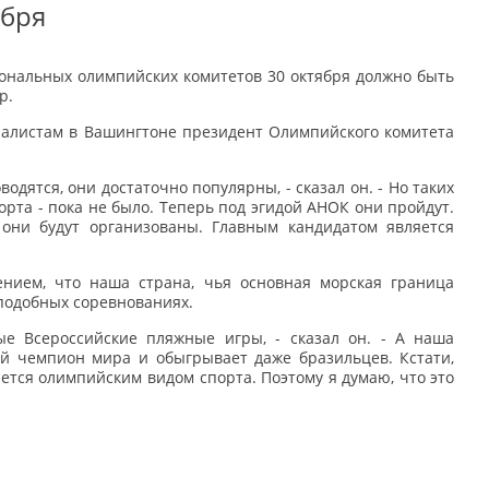
ября
ональных олимпийских комитетов 30 октября должно быть
р.
налистам в Вашингтоне президент Олимпийского комитета
дятся, они достаточно популярны, - сказал он. - Но таких
рта - пока не было. Теперь под эгидой АНОК они пройдут.
 они будут организованы. Главным кандидатом является
нием, что наша страна, чья основная морская граница
 подобных соревнованиях.
е Всероссийские пляжные игры, - сказал он. - А наша
ый чемпион мира и обыгрывает даже бразильцев. Кстати,
ется олимпийским видом спорта. Поэтому я думаю, что это