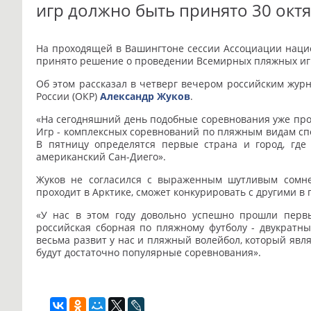
игр должно быть принято 30 окт
На проходящей в Вашингтоне сессии Ассоциации наци
принято решение о проведении Всемирных пляжных иг
Об этом рассказал в четверг вечером российским жур
России (ОКР)
Александр Жуков
.
«На сегодняшний день подобные соревнования уже прово
Игр - комплексных соревнований по пляжным видам спо
В пятницу определятся первые страна и город, где
американский Сан-Диего».
Жуков не согласился с выраженным шутливым сомне
проходит в Арктике, сможет конкурировать с другими в
«У нас в этом году довольно успешно прошли первы
российская сборная по пляжному футболу - двукратн
весьма развит у нас и пляжный волейбол, который явля
будут достаточно популярные соревнования».