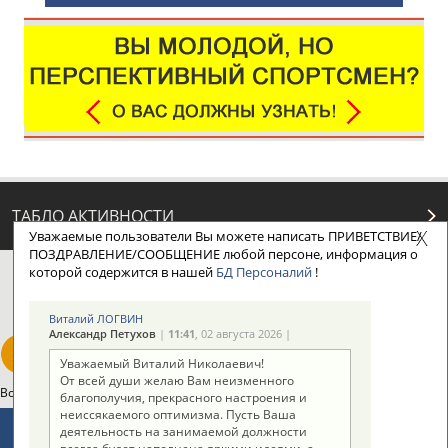
ТАБЛО АКТИВНОСТИ
Уважаемые пользователи Вы можете написать ПРИВЕТСТВИЕ/
ПОЗДРАВЛЕНИЕ/СООБЩЕНИЕ любой персоне, информация о
которой содержится в нашей
БД Персоналий
!
ЦЕЛИ ПРОЕКТА
КОНТАКТЫ
НАШИ КНОПКИ
РЕКЛАМА
Виталий ЛОГВИН
Александр Петухов
|
11:41
, 02 августа 2026 |
Уважаемый Виталий Николаевич!
От всей души желаю Вам неизменного
Вопросы сотрудничества и совместной деятельности
inform@infosport.ru
благополучия, прекрасного настроения и
неиссякаемого оптимизма. Пусть Ваша
Адресов в новостной рассылке: 996
деятельность на занимаемой должности