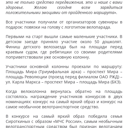
это не только средство передвижения, это и наше с вами
здоровье. Желаю сегодня всем зарядиться
положительными эмоциями от пройденного маршрута».
Все участники получили от организаторов сувениры в
подарок: повязки на голову с логотипом велопарада.
Первыми на старт вышли самые маленькие участники. В
детском заезде приняло участие около 50 дошколят.
Финиш детского велозаезда был на площади перед
краевым судом, где ребятишки со своими родителями
поприветствовали уже основную колонну.
Участники основной колонны проехали по маршруту:
Площадь Мира (Триумфальная арка) – проспект Мира –
площадь Революции (проезд перед филиалом ОАО РЖД) –
ул. Карла Маркса – проспект Мира – площадь Мира (БКЗ).
Когда велоколонна вернулась обратно на площадь
состоялось награждение участников конкурсов в двух
номинациях: конкурс на самый яркий образ и конкурс на
самое необычное велотранспортное средство.
В конкурсе на самый яркий образ победила семья
Сироткиных с образом «МЧС России», самым необычным
велотранспортным средством был признан велотандем