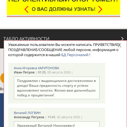
ТАБЛО АКТИВНОСТИ
Уважаемые пользователи Вы можете написать ПРИВЕТСТВИЕ/
ПОЗДРАВЛЕНИЕ/СООБЩЕНИЕ любой персоне, информация о
которой содержится в нашей
БД Персоналий
!
ЦЕЛИ ПРОЕКТА
КОНТАКТЫ
НАШИ КНОПКИ
РЕКЛАМА
Анна Игоревна ХАРИТОНОВА
Иван Петров
|
01:25
, 08 августа 2026 |
Поздравляю с выдающимися достижениями в
дзюдо! Ваша преданность спорту и успехи
Вопросы сотрудничества и совместной деятельности
inform@infosport.ru
вдохновляют многих. Желаю вам дальнейших
побед и процветания!
Адресов в новостной рассылке: 996
Подпишись
Виталий ЛОГВИН
Александр Петухов
|
11:41
, 02 августа 2026 |
©
Стадион, 1998-2026
Уважаемый Виталий Николаевич!
Разработка и поддержка ООО НАИТ «Стадион»