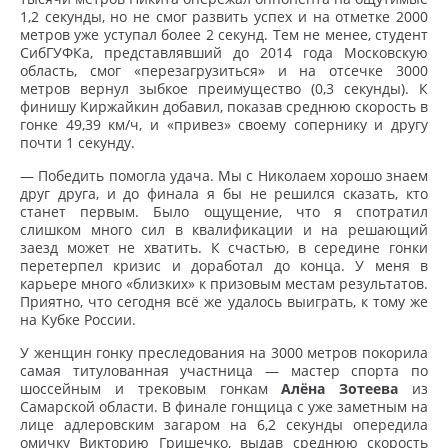
1,2 секунды, но не смог развить успех и на отметке 2000
метров уже уступал более 2 секунд. Тем не менее, студент
СибГУФКа, представлявший до 2014 года Московскую
область, смог «перезагрузиться» и на отсечке 3000
метров вернул зыбкое преимущество (0,3 секунды). К
финишу Киржайкин добавил, показав среднюю скорость в
гонке 49,39 км/ч, и «привез» своему сопернику и другу
почти 1 секунду.
— Победить помогла удача. Мы с Николаем хорошо знаем
друг друга, и до финала я бы не решился сказать, кто
станет первым. Было ощущение, что я спотратил
слишком много сил в квалификации и на решающий
заезд может не хватить. К счастью, в середине гонки
перетерпел кризис и доработал до конца. У меня в
карьере много «близких» к призовым местам результатов.
Приятно, что сегодня всё же удалось выиграть, к тому же
на Кубке России.
У женщин гонку преследования на 3000 метров покорила
самая титулованная участница — мастер спорта по
шоссейным и трековым гонкам
Алёна Зотеева
из
Самарской области. В финале гонщица с уже заметным на
лице адлеровским загаром на 6,2 секунды опередила
омичку Викторию Гришечко, выдав среднюю скорость