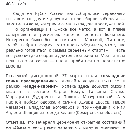
46,51 км/ч.
— Сюда на Кубок России мы собирались серьезным
составом, но другие девушки после сборов заболели, —
заметила Алёна, которая и сама выглядела простуженной.
— По организации в Омске всё четко, а вот в плане
соперников и регионов, конечно, хочется большего.
Интересно было бы погоняться с Москвой, Питером,
Тулой, набрать форму. Зато вновь убедилась, что у вас
реально готовиться к самым серьезным стартам — есть
все условия для сборов и длительной работы. Моя личная
цель на этот сезон — вновь пробиться на первенство
Европы.
Последней дисциплиной 27 марта стали
командные
гонки преследования
у юношей и девушек 15-16 лет в
рамках
«Индеи-спринт»
. Успеха здесь добился омский
квартет в составе Дарьи Браун, Татьяны Ступко,
Маргариты Дударенко и Полины Мазурчиковой. А у
парней победу одержали омичи Эдуард Евсеев, Павел
Чекмарёв, Владислав Боголюбов и примкнувший к ним
Андрей Шевцов из города Белово (Кемеровская область).
Отметим, что вечерняя церемония открытия состязаний
на «Омском велотреке» началась с минуты молчания в