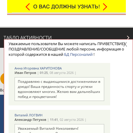
ТАБЛО АКТИВНОСТИ
Уважаемые пользователи Вы можете написать ПРИВЕТСТВИЕ/
ПОЗДРАВЛЕНИЕ/СООБЩЕНИЕ любой персоне, информация о
которой содержится в нашей
БД Персоналий
!
ЦЕЛИ ПРОЕКТА
КОНТАКТЫ
НАШИ КНОПКИ
РЕКЛАМА
Анна Игоревна ХАРИТОНОВА
Иван Петров
|
01:25
, 08 августа 2026 |
Поздравляю с выдающимися достижениями в
дзюдо! Ваша преданность спорту и успехи
Вопросы сотрудничества и совместной деятельности
inform@infosport.ru
вдохновляют многих. Желаю вам дальнейших
побед и процветания!
Адресов в новостной рассылке: 997
Подпишись
Виталий ЛОГВИН
Александр Петухов
|
11:41
, 02 августа 2026 |
©
Стадион, 1998-2026
Уважаемый Виталий Николаевич!
Разработка и поддержка ООО НАИТ «Стадион»