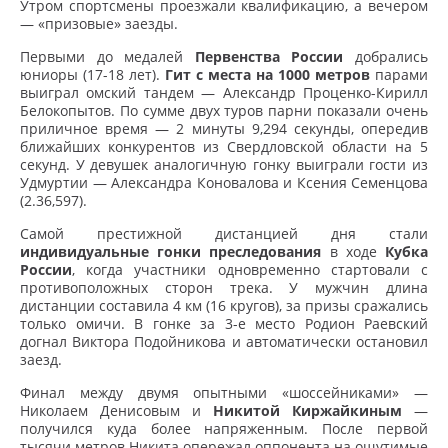
Утром спортсмены проезжали квалификацию, а вечером
— «призовые» заезды.
Первыми до медалей
Первенства России
добрались
юниоры (17-18 лет).
Гит с места на 1000 метров
парами
выиграл омский тандем — Александр Проценко-Кирилл
Белокопытов. По сумме двух туров парни показали очень
приличное время — 2 минуты 9,294 секунды, опередив
ближайших конкурентов из Свердловской области на 5
секунд. У девушек аналогичную гонку выиграли гости из
Удмуртии — Александра Коновалова и Ксения Семенцова
(2.36,597).
Самой престижной дистанцией дня стали
индивидуальные гонки преследования
в ходе
Кубка
России
, когда участники одновременно стартовали с
противоположных сторон трека. У мужчин длина
дистанции составила 4 км (16 кругов), за призы сражались
только омичи. В гонке за 3-е место Родион Раевский
догнал Виктора Подойникова и автоматически остановил
заезд.
Финал между двумя опытными «шоссейниками» —
Николаем Денисовым и
Никитой Киржайкиным
—
получился куда более напряженным. После первой
тысячи метров Никита опережал оппонента на ощутимые