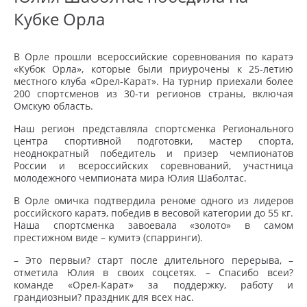
Кубке Орла
В Орле прошли всероссийские соревнования по каратэ
«Кубок Орла», которые были приурочены к 25-летию
местного клуба «Орел-Карат». На турнир приехали более
200 спортсменов из 30-ти регионов страны, включая
Омскую область.
Наш регион представляла спортсменка Регионального
центра спортивной подготовки, мастер спорта,
неоднократный победитель и призер чемпионатов
России и всероссийских соревнований, участница
молодежного чемпионата мира Юлия Шаболтас.
В Орле омичка подтвердила реноме одного из лидеров
российского каратэ, победив в весовой категории до 55 кг.
Наша спортсменка завоевала «золото» в самом
престижном виде – кумитэ (спарринги).
– Это первыи? старт после длительного перерыва, –
отметила Юлия в своих соцсетях. – Спасибо всеи?
команде «Орел-Карат» за поддержку, работу и
грандиозныи? праздник для всех нас.