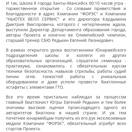
И так, Школа 8 города Ханты-Мансийск 00:10 часов утра -
торжественное открытие . Со словами приветствия и
благодарности в адрес Компании "ФОРЭС" и Компании
"НЬЮТЕХ ВЕЛЛ СЕРВИС" и его директора Кардымона
Дмитрия Викторовича, которого с нетерпением ждали,
выступили Директор Департамента образования города,
авторы Проекта и конечно же Олимпийский чемпион,
старший тренер СБЮ Редькин Евгений Леонидович.
В рамках открытого урока воспитанники Юнармейского
подразделения школы и коллеги из других
образовательных организаций, слушатели семинара -
практикума, ознакомились с обязательным курсом
техники безопасности, навыков стрельбы, работы судий
линии огня, тонкостей работы с уникальным
оборудованием и даже успели провести биатлонные
эстафеты с элементами ГТО.
Все это время пристально наблюдал за процессом
главный биатлонист Югры Евгений Редькин и тем более
значимы высокие оценки происходящего одного из
авторитетов биатлона в нашей стране. И уж тем
почетнее юнармейцам получить из его рук эксклюзивные
медали Компании "ФОРЭС", обязательный атрибут всех
стартов Проекта.