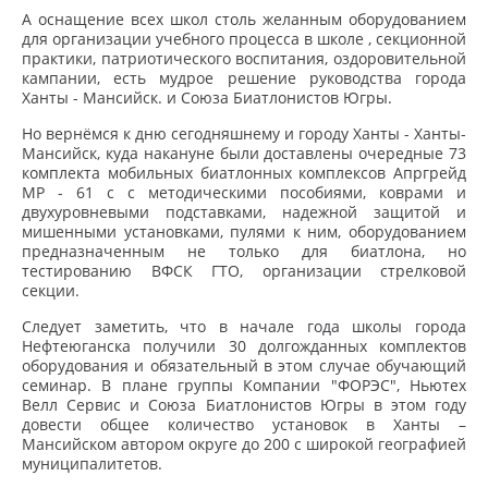
А оснащение всех школ столь желанным оборудованием
для организации учебного процесса в школе , секционной
практики, патриотического воспитания, оздоровительной
кампании, есть мудрое решение руководства города
Ханты - Мансийск. и Союза Биатлонистов Югры.
Но вернёмся к дню сегодняшнему и городу Ханты - Ханты-
Мансийск, куда накануне были доставлены очередные 73
комплекта мобильных биатлонных комплексов Апргрейд
МР - 61 с с методическими пособиями, коврами и
двухуровневыми подставками, надежной защитой и
мишенными установками, пулями к ним, оборудованием
предназначенным не только для биатлона, но
тестированию ВФСК ГТО, организации стрелковой
секции.
Следует заметить, что в начале года школы города
Нефтеюганска получили 30 долгожданных комплектов
оборудования и обязательный в этом случае обучающий
семинар. В плане группы Компании "ФОРЭС", Ньютех
Велл Сервис и Союза Биатлонистов Югры в этом году
довести общее количество установок в Ханты –
Мансийском автором округе до 200 с широкой географией
муниципалитетов.