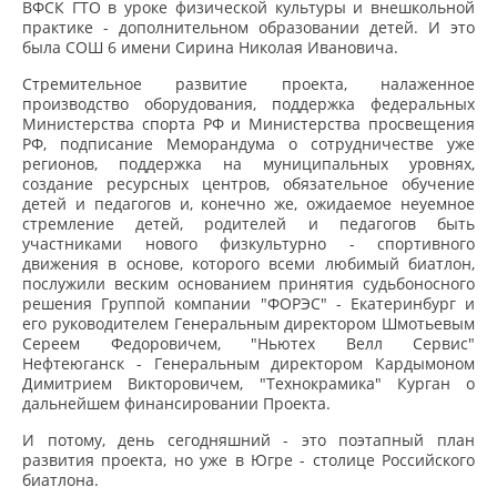
ВФСК ГТО в уроке физической культуры и внешкольной
практике - дополнительном образовании детей. И это
была СОШ 6 имени Сирина Николая Ивановича.
Стремительное развитие проекта, налаженное
производство оборудования, поддержка федеральных
Министерства спорта РФ и Министерства просвещения
РФ, подписание Меморандума о сотрудничестве уже
регионов, поддержка на муниципальных уровнях,
создание ресурсных центров, обязательное обучение
детей и педагогов и, конечно же, ожидаемое неуемное
стремление детей, родителей и педагогов быть
участниками нового физкультурно - спортивного
движения в основе, которого всеми любимый биатлон,
послужили веским основанием принятия судьбоносного
решения Группой компании "ФОРЭС" - Екатеринбург и
его руководителем Генеральным директором Шмотьевым
Сереем Федоровичем, "Ньютех Велл Сервис"
Нефтеюганск - Генеральным директором Кардымоном
Димитрием Викторовичем, "Технокрамика" Курган о
дальнейшем финансировании Проекта.
И потому, день сегодняшний - это поэтапный план
развития проекта, но уже в Югре - столице Российского
биатлона.