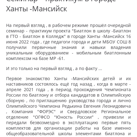
Ханты -Мансийск
На первый взгляд , в рабочем режиме прошёл очередной
семинар - практикум проекта "Биатлон в школу -Биатлон
в ГТО - Биатлон в Колледж" в городе Ханты -Мансийск 16
июня 2022 года , где педагоги города и дети МБОУ СОШ 8
получили первичные знания и навыки владения
уникальным оборудованием - мобильным биатлонным
комплексом на базе МР -61.
И это только на первый взгляд , а по факту ...
Первое знакомство Ханты -Мансийских детей и их
наставников
состоялось ещё год назад , когда в марте -
апреле 2021 года , в период прохождения Чемпионата
России по биатлону и отбора кандидатов в Олимпийскую
сборную , по приглашению руководства города и лично
Олимпийского Чемпиона Редькина Евгения Леонидовича
, Компания "ФОРЭС" и Свердловское Региональное
отделение "ОГФСО "Юность России" , привезли и
передали безвозмездно в эксплуатацию первые пять
комплектов для организации работы на базе именно
общеобразовательной школы элементами биатлона и