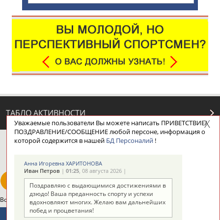
ТАБЛО АКТИВНОСТИ
Уважаемые пользователи Вы можете написать ПРИВЕТСТВИЕ/
ПОЗДРАВЛЕНИЕ/СООБЩЕНИЕ любой персоне, информация о
которой содержится в нашей
БД Персоналий
!
ЦЕЛИ ПРОЕКТА
КОНТАКТЫ
НАШИ КНОПКИ
РЕКЛАМА
Анна Игоревна ХАРИТОНОВА
Иван Петров
|
01:25
, 08 августа 2026 |
Поздравляю с выдающимися достижениями в
дзюдо! Ваша преданность спорту и успехи
Вопросы сотрудничества и совместной деятельности
inform@infosport.ru
вдохновляют многих. Желаю вам дальнейших
побед и процветания!
Адресов в новостной рассылке: 997