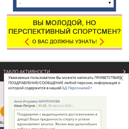
-
ТАБЛО АКТИВНОСТИ
Уважаемые пользователи Вы можете написать ПРИВЕТСТВИЕ/
ПОЗДРАВЛЕНИЕ/СООБЩЕНИЕ любой персоне, информация о
которой содержится в нашей
БД Персоналий
!
ЦЕЛИ ПРОЕКТА
КОНТАКТЫ
НАШИ КНОПКИ
РЕКЛАМА
Анна Игоревна ХАРИТОНОВА
Иван Петров
|
01:25
, 08 августа 2026 |
Поздравляю с выдающимися достижениями в
дзюдо! Ваша преданность спорту и успехи
Вопросы сотрудничества и совместной деятельности
inform@infosport.ru
вдохновляют многих. Желаю вам дальнейших
побед и процветания!