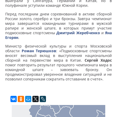
выиграли у Сингапура, Германии и Китая, но в
полуфинале уступили команде Южной Кореи.
Перед последним днем соревнований в активе сборной
России золото, серебро и три бронзы. Завтра чемпионат
мира завершится командными турнирами в мужской
рапире и женской шпаге, в которых примут участие
подмосковные спортсмены
Дмитрий Жеребченко
и
Яна
Егорян
.
Министр физической культуры и спорта Московской
области
Роман Терюшков
: «Подмосковные спортсмены
вносят весомый вклад в выступления национальной
сборной на первенстве мира в Китае.
Сергей Ходос
помог повторить результат прошлого чемпионата мира в
командной шпаге – завоевать бронзу. Он
продемонстрировал уверенное владение ситуацией и не
позволил соперникам сократить отставание в счете».