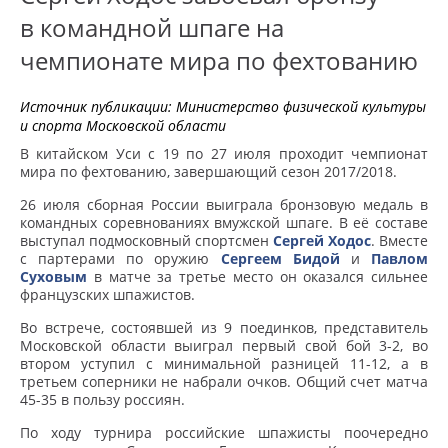
в командной шпаге на
чемпионате мира по фехтованию
Источник публикации:
Министерство физической культуры
и спорта Московской области
В китайском Уси с 19 по 27 июля проходит чемпионат
мира по фехтованию, завершающий сезон 2017/2018.
26 июля сборная России выиграла бронзовую медаль в
командных соревнованиях вмужской шпаге. В её составе
выступал подмосковный спортсмен
Сергей Ходос
. Вместе
с партерами по оружию
Сергеем Бидой
и
Павлом
Суховым
в матче за третье место он оказался сильнее
французских шпажистов.
Во встрече, состоявшей из 9 поединков, представитель
Московской области выиграл первый свой бой 3-2, во
втором уступил с минимальной разницей 11-12, а в
третьем соперники не набрали очков. Общий счет матча
45-35 в пользу россиян.
По ходу турнира российские шпажисты поочередно