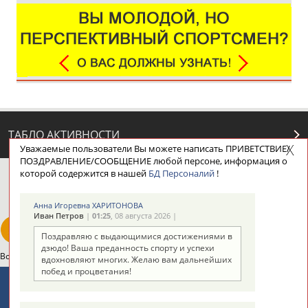
ТАБЛО АКТИВНОСТИ
Уважаемые пользователи Вы можете написать ПРИВЕТСТВИЕ/
ПОЗДРАВЛЕНИЕ/СООБЩЕНИЕ любой персоне, информация о
которой содержится в нашей
БД Персоналий
!
ЦЕЛИ ПРОЕКТА
КОНТАКТЫ
НАШИ КНОПКИ
РЕКЛАМА
Анна Игоревна ХАРИТОНОВА
Иван Петров
|
01:25
, 08 августа 2026 |
Поздравляю с выдающимися достижениями в
дзюдо! Ваша преданность спорту и успехи
Вопросы сотрудничества и совместной деятельности
inform@infosport.ru
вдохновляют многих. Желаю вам дальнейших
побед и процветания!
Адресов в новостной рассылке: 996
Подпишись