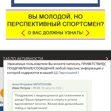
ТАБЛО АКТИВНОСТИ
Уважаемые пользователи Вы можете написать ПРИВЕТСТВИЕ/
ПОЗДРАВЛЕНИЕ/СООБЩЕНИЕ любой персоне, информация о
которой содержится в нашей
БД Персоналий
!
ЦЕЛИ ПРОЕКТА
КОНТАКТЫ
НАШИ КНОПКИ
РЕКЛАМА
Анна Игоревна ХАРИТОНОВА
Иван Петров
|
01:25
, 08 августа 2026 |
Поздравляю с выдающимися достижениями в
дзюдо! Ваша преданность спорту и успехи
Вопросы сотрудничества и совместной деятельности
inform@infosport.ru
вдохновляют многих. Желаю вам дальнейших
побед и процветания!
Адресов в новостной рассылке: 997