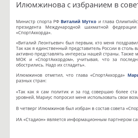
Илюмжинова с избранием в сове
Министр спорта РФ
Виталий Мутко
и глава Олимпийск
президента Международной шахматной федерации
«СпортАккорда».
«Виталий Леонтьевич был первым, кто меня поздрав
Так как я единственный представитель России в столь в
активно представлять интересы нашей страны. Также 
МОК и «СпортАккордом», учитывая, что за после
обострились. Надо их сгладить».
Илюмжинов отметил, что глава «СпортАккорда»
Мар
разных стран:
«Так как я сам политик и за год совершаю более ст
уровней, Мариус попросил меня использовать свои воз
В четверг Илюмжинов был избран в состав совета «Спо
ИА «Стадион» является информационным партнером са