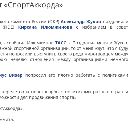
т «СпортАккорда»
ого комитета России (ОКР)
Александр Жуков
поздравили
 (FIDE)
Кирсана Илюмжинова
с избранием в совет
ил, - сообщил Илюмжинов
ТАСС
. - Поздравил меня и Жуков.
ажной спортивной организации, то от меня ждут, что я буду
меня попросили выступить своего рода миротворцем между
днюю неделю отношения между организациями немного
иус Визер
попросил его плотно работать с политиками
а перелетов и переговоров с политиками разных стран и
можности для продвижения спорта».
ртАккорда».
ммита.