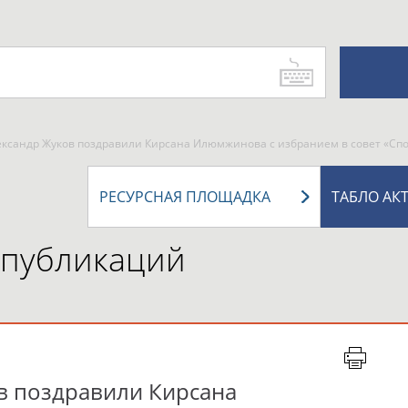
ександр Жуков поздравили Кирсана Илюмжинова с избранием в совет «Сп
РЕСУРСНАЯ ПЛОЩАДКА
ТАБЛО АК
 публикаций
в поздравили Кирсана