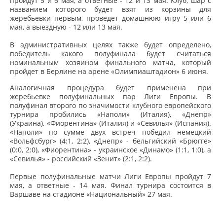
пройдут 5 и 6 мая, а ответные - 12 и 13 мая. Клуб, шар с
названием которого будет взят из корзины для
жеребьевки первым, проведет домашнюю игру 5 или 6
мая, а выездную - 12 или 13 мая.
В административных целях также будет определено,
победитель какого полуфинала будет считаться
номинальным хозяином финального матча, который
пройдет в Берлине на арене «Олимпиаштадион» 6 июня.
Аналогичная процедура будет применена при
жеребьевке полуфинальных пар Лиги Европы. В
полуфинал второго по значимости клубного европейского
турнира пробились «Наполи» (Италия), «Днепр»
(Украина), «Фиорентина» (Италия) и «Севилья» (Испания).
«Наполи» по сумме двух встреч победил немецкий
«Вольфсбург» (4:1, 2:2), «Днепр» - бельгийский «Брюгге»
(0:0, 2:0), «Фиорентина» - украинское «Динамо» (1:1, 1:0), а
«Севилья» - российский «Зенит» (2:1, 2:2).
Первые полуфинальные матчи Лиги Европы пройдут 7
мая, а ответные - 14 мая. Финал турнира состоится в
Варшаве на стадионе «Национальный» 27 мая.