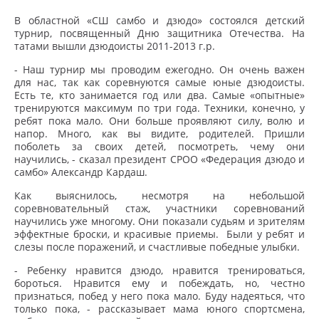
В областной «СШ самбо и дзюдо» состоялся детский
турнир, посвященный Дню защитника Отечества. На
татами вышли дзюдоисты 2011-2013 г.р.
- Наш турнир мы проводим ежегодно. Он очень важен
для нас, так как соревнуются самые юные дзюдоисты.
Есть те, кто занимается год или два. Самые «опытные»
тренируются максимум по три года. Техники, конечно, у
ребят пока мало. Они больше проявляют силу, волю и
напор. Много, как вы видите, родителей. Пришли
поболеть за своих детей, посмотреть, чему они
научились, - сказал президент СРОО «Федерация дзюдо и
самбо» Александр Кардаш.
Как выяснилось, несмотря на небольшой
соревновательный стаж, участники соревнований
научились уже многому. Они показали судьям и зрителям
эффектные броски, и красивые приемы. Были у ребят и
слезы после поражений, и счастливые победные улыбки.
- Ребенку нравится дзюдо, нравится тренироваться,
бороться. Нравится ему и побеждать, но, честно
признаться, побед у него пока мало. Буду надеяться, что
только пока, - рассказывает мама юного спортсмена,