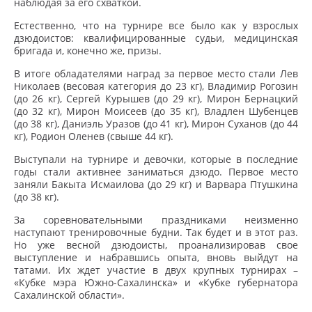
наблюдая за его схваткой.
Естественно, что на турнире все было как у взрослых
дзюдоистов: квалифицированные судьи, медицинская
бригада и, конечно же, призы.
В итоге обладателями наград за первое место стали Лев
Николаев (весовая категория до 23 кг), Владимир Рогозин
(до 26 кг), Сергей Курышев (до 29 кг), Мирон Бернацкий
(до 32 кг), Мирон Моисеев (до 35 кг), Владлен Шубенцев
(до 38 кг), Даниэль Уразов (до 41 кг), Мирон Суханов (до 44
кг), Родион Оленев (свыше 44 кг).
Выступали на турнире и девочки, которые в последние
годы стали активнее заниматься дзюдо. Первое место
заняли Бакыта Исмаилова (до 29 кг) и Варвара Птушкина
(до 38 кг).
За соревновательными праздниками неизменно
наступают тренировочные будни. Так будет и в этот раз.
Но уже весной дзюдоисты, проанализировав свое
выступление и набравшись опыта, вновь выйдут на
татами. Их ждет участие в двух крупных турнирах –
«Кубке мэра Южно-Сахалинска» и «Кубке губернатора
Сахалинской области».