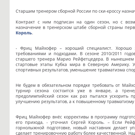
Старшим тренером сборной России по ски-кроссу назн
Контракт с ним подписан на один сезон, но с воз
назначение в тренерском штабе сборной страны пер
Король
.
- Фриц Майхофер – хороший специалист. Хорошо 
требованиями и подходами. В сезоне 2010/2011 год
старшего тренера Марио Рейфетцедера. В нынешнем 
стартовые этапы Кубка мира в Северную Америку. 
спортивных результатов, уменьшение травматизма спо
Не будем в обязательном порядке требовать от Майх
турнир сезона состоится уже в январе, а тре
предолимпийский сезон как раз пытался ускорить пр
улучшению результатов, а к повышенному травматизму и,
Фриц Майхофер внёс коррективы в программу подготов
его прихода, - уточнил Сергей Король. – Если Ре
горнолыжной подготовке, новый наставник делает уп
сделает тренировочную работу более качественной. На