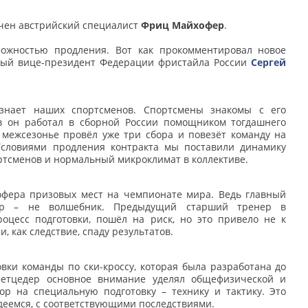
ачен австрийский специалист
Фриц Майхофер
.
можностью продления. Вот как прокомментировал новое
вый вице-президент Федерации фристайла России
Сергей
знает наших спортсменов. Спортсмены знакомы с его
ов он работал в сборной России помощником тогдашнего
межсезонье провёл уже три сбора и повезёт команду на
Условиями продления контракта мы поставили динамику
ртсменов и нормальный микроклимат в коллективе.
офера призовых мест на чемпионате мира. Ведь главный
нер – не волшебник. Предыдущий старший тренер в
оцесс подготовки, пошёл на риск, но это привело не к
 как следствие, спаду результатов.
ки команды по ски-кроссу, которая была разработана до
йфетцедер основное внимание уделял общефизической и
ор на специальную подготовку – технику и тактику. Это
деемся, с соответствующими последствиями.