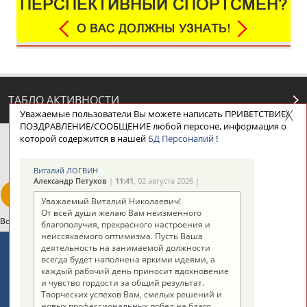
ТАБЛО АКТИВНОСТИ
Уважаемые пользователи Вы можете написать ПРИВЕТСТВИЕ/
ПОЗДРАВЛЕНИЕ/СООБЩЕНИЕ любой персоне, информация о
которой содержится в нашей
БД Персоналий
!
ЦЕЛИ ПРОЕКТА
КОНТАКТЫ
НАШИ КНОПКИ
РЕКЛАМА
Виталий ЛОГВИН
Александр Петухов
|
11:41
, 02 августа 2026 |
Уважаемый Виталий Николаевич!
От всей души желаю Вам неизменного
Вопросы сотрудничества и совместной деятельности
inform@infosport.ru
благополучия, прекрасного настроения и
неиссякаемого оптимизма. Пусть Ваша
Адресов в новостной рассылке: 996
деятельность на занимаемой должности
всегда будет наполнена яркими идеями, а
Подпишись
каждый рабочий день приносит вдохновение
и чувство гордости за общий результат.
©
Стадион, 1998-2026
Творческих успехов Вам, смелых решений и
новых профессиональных побед на благо