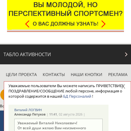
ТАБЛО АКТИВНОСТИ
ЦЕЛИ ПРОЕКТА
КОНТАКТЫ
НАШИ КНОПКИ
РЕКЛАМА
Уважаемые пользователи Вы можете написать ПРИВЕТСТВИЕ/
ПОЗДРАВЛЕНИЕ/СООБЩЕНИЕ любой персоне, информация о
которой содержится в нашей
БД Персоналий
!
Вопросы сотрудничества и совместной деятельности
inform@infosport.ru
Виталий ЛОГВИН
Александр Петухов
|
11:41
, 02 августа 2026 |
Адресов в новостной рассылке: 996
Уважаемый Виталий Николаевич!
Подпишись
От всей души желаю Вам неизменного