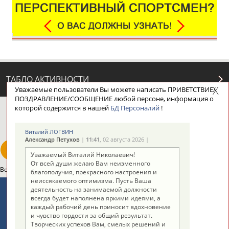
ТАБЛО АКТИВНОСТИ
Уважаемые пользователи Вы можете написать ПРИВЕТСТВИЕ/
ПОЗДРАВЛЕНИЕ/СООБЩЕНИЕ любой персоне, информация о
которой содержится в нашей
БД Персоналий
!
ЦЕЛИ ПРОЕКТА
КОНТАКТЫ
НАШИ КНОПКИ
РЕКЛАМА
Виталий ЛОГВИН
Александр Петухов
|
11:41
, 02 августа 2026 |
Уважаемый Виталий Николаевич!
От всей души желаю Вам неизменного
Вопросы сотрудничества и совместной деятельности
inform@infosport.ru
благополучия, прекрасного настроения и
неиссякаемого оптимизма. Пусть Ваша
Адресов в новостной рассылке: 996
деятельность на занимаемой должности
всегда будет наполнена яркими идеями, а
Подпишись
каждый рабочий день приносит вдохновение
и чувство гордости за общий результат.
©
Стадион, 1998-2026
Творческих успехов Вам, смелых решений и