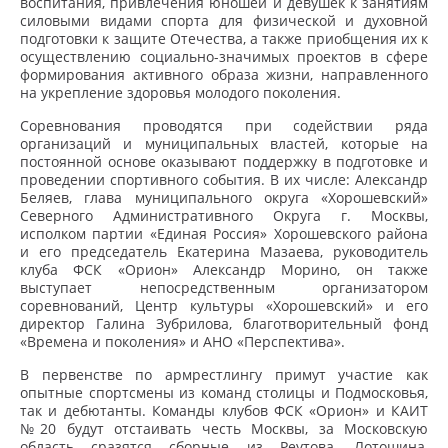
воспитания, привлечения юношей и девушек к занятиям
силовыми видами спорта для физической и духовной
подготовки к защите Отечества, а также приобщения их к
осуществлению социально-значимых проектов в сфере
формирования активного образа жизни, направленного
на укрепление здоровья молодого поколения.
Соревнования проводятся при содействии ряда
организаций и муниципальных властей, которые на
постоянной основе оказывают поддержку в подготовке и
проведении спортивного события. В их числе: Александр
Беляев, глава муниципального округа «Хорошевский»
Северного Административного Округа г. Москвы,
исполком партии «Единая Россия» Хорошевского района
и его председатель Екатерина Мазаева, руководитель
клуба ФСК «Орион» Александр Морино, он также
выступает непосредственным организатором
соревнований, Центр культуры «Хорошевский» и его
директор Галина Зубрилова, благотворительный фонд
«Времена и поколения» и АНО «Перспектива».
В первенстве по армрестлингу примут участие как
опытные спортсмены из команд столицы и Подмосковья,
так и дебютанты. Команды клубов ФСК «Орион» и КАИТ
№20 будут отстаивать честь Москвы, за Московскую
область сразятся сборные из Реутова, Лотошина,