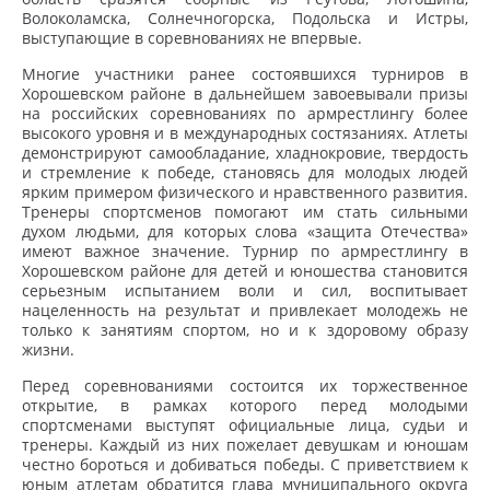
Волоколамска, Солнечногорска, Подольска и Истры,
выступающие в соревнованиях не впервые.
Многие участники ранее состоявшихся турниров в
Хорошевском районе в дальнейшем завоевывали призы
на российских соревнованиях по армрестлингу более
высокого уровня и в международных состязаниях. Атлеты
демонстрируют самообладание, хладнокровие, твердость
и стремление к победе, становясь для молодых людей
ярким примером физического и нравственного развития.
Тренеры спортсменов помогают им стать сильными
духом людьми, для которых слова «защита Отечества»
имеют важное значение. Турнир по армрестлингу в
Хорошевском районе для детей и юношества становится
серьезным испытанием воли и сил, воспитывает
нацеленность на результат и привлекает молодежь не
только к занятиям спортом, но и к здоровому образу
жизни.
Перед соревнованиями состоится их торжественное
открытие, в рамках которого перед молодыми
спортсменами выступят официальные лица, судьи и
тренеры. Каждый из них пожелает девушкам и юношам
честно бороться и добиваться победы. С приветствием к
юным атлетам обратится глава муниципального округа