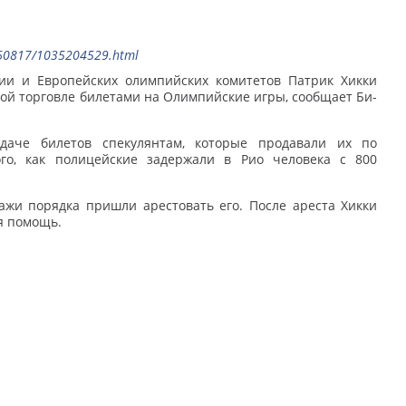
0160817/1035204529.html
ии и Европейских олимпийских комитетов Патрик Хикки
ой торговле билетами на Олимпийские игры, сообщает Би-
едаче билетов спекулянтам, которые продавали их по
го, как полицейские задержали в Рио человека с 800
ажи порядка пришли арестовать его. После ареста Хикки
я помощь.