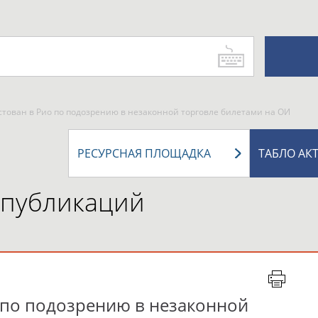
стован в Рио по подозрению в незаконной торговле билетами на ОИ
РЕСУРСНАЯ ПЛОЩАДКА
ТАБЛО АК
 публикаций
о по подозрению в незаконной