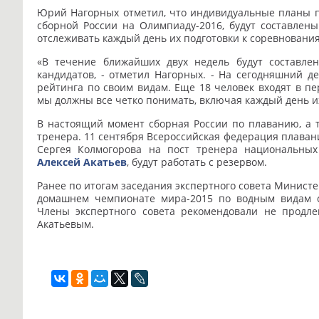
Юрий Нагорных отметил, что индивидуальные планы п
сборной России на Олимпиаду-2016, будут составлен
отслеживать каждый день их подготовки к соревновани
«В течение ближайших двух недель будут составл
кандидатов, - отметил Нагорных. - На сегодняшний д
рейтинга по своим видам. Еще 18 человек входят в п
мы должны все четко понимать, включая каждый день и
В настоящий момент сборная России по плаванию, а т
тренера. 11 сентября Всероссийская федерация плаван
Сергея Колмогорова на пост тренера национальных
Алексей Акатьев
, будут работать с резервом.
Ранее по итогам заседания экспертного совета Минист
домашнем чемпионате мира-2015 по водным видам с
Члены экспертного совета рекомендовали не продл
Акатьевым.