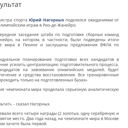
ультат
инистра спорта
Юрий Нагорных
поделился ожиданиями от
Олимпийским играм в Рио-де-Жанейро.
чередное заседание штаба по подготовке сборных команд
нейро, на котором, в частности, были подведены итоги
ате мира в Пекине и заслушаны предложения ВФЛА по
идуальное планирование подготовки всех кандидатов в
шение усилить централизацию подготовительного процесса.
ндидатов на завоевание олимпийских медалей, будет
печение и средства восстановления. Все тренировочные
проходить только на подготовленных базах».
ния чемпионата мира проделала серьезную аналитическую
тат», - сказал Нагорных.
вали всего четыре награды (2 золотых, одну серебряную и
вятое место. Два года назад, на чемпионате мира в Москве
ом зачете была первой.