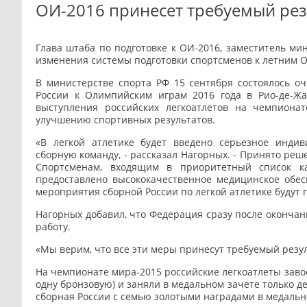
ОИ-2016 принесет требуемый рез
Глава штаба по подготовке к ОИ-2016, заместитель м
изменения системы подготовки спортсменов к летним 
В министерстве спорта РФ 15 сентября состоялось о
России к Олимпийским играм 2016 года в Рио-де-Жа
выступления российских легкоатлетов на чемпион
улучшению спортивных результатов.
«В легкой атлетике будет введено серьезное индив
сборную команду, - рассказал Нагорных. - Принято ре
Спортсменам, входящим в приоритетный список ка
предоставлено высококачественное медицинское обес
мероприятия сборной России по легкой атлетике будут 
Нагорных добавил, что Федерация сразу после оконча
работу.
«Мы верим, что все эти меры принесут требуемый резуль
На чемпионате мира-2015 российские легкоатлеты завое
одну бронзовую) и заняли в медальном зачете только де
сборная России с семью золотыми наградами в медальн