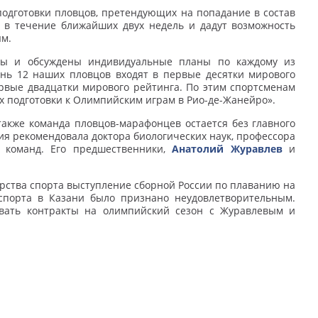
одготовки пловцов, претендующих на попадание в состав
ы в течение ближайших двух недель и дадут возможность
ям.
ены и обсуждены индивидуальные планы по каждому из
ень 12 наших пловцов входят в первые десятки мирового
ервые двадцатки мирового рейтинга. По этим спортсменам
х подготовки к Олимпийским играм в Рио-де-Жанейро».
акже команда пловцов-марафонцев остается без главного
ия рекомендовала доктора биологических наук, профессора
 команд. Его предшественники,
Анатолий Журавлев
и
ерства спорта выступление сборной России по плаванию на
порта в Казани было признано неудовлетворительным.
евать контракты на олимпийский сезон с Журавлевым и