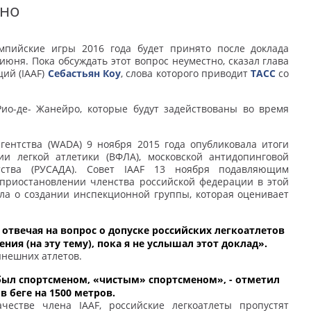
тно
мпийские игры 2016 года будет принято после доклада
юня. Пока обсуждать этот вопрос неуместно, сказал глава
ий (IAAF)
Себастьян Коу
, слова которого приводит
ТАСС
со
ио-де- Жанейро, которые будут задействованы во время
гентства (WADА) 9 ноября 2015 года опубликовала итоги
ии легкой атлетики (ВФЛА), московской антидопинговой
нтства (РУСАДА). Совет IAAF 13 ноября подавляющим
приостановлении членства российской федерации в этой
ла о создании инспекционной группы, которая оценивает
, отвечая на вопрос о допуске российских легкоатлетов
ния (на эту тему), пока я не услышал этот доклад».
ынешних атлетов.
 был спортсменом, «чистым» спортсменом», - отметил
 беге на 1500 метров.
честве члена IAAF, российские легкоатлеты пропустят