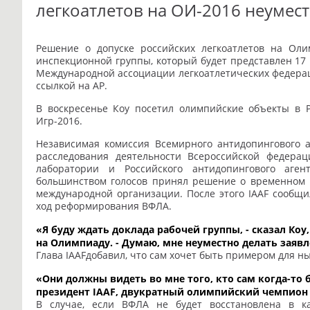
легкоатлетов на ОИ-2016 неумес
Решение о допуске российских легкоатлетов на Оли
инспекционной группы, который будет представлен 17 и
Международной ассоциации легкоатлетических федерац
ссылкой на AP.
В воскресенье Коу посетил олимпийские объекты в Р
Игр-2016.
Независимая комиссия Всемирного антидопингового а
расследования деятельности Всероссийской федерац
лаборатории и Российского антидопингового аге
большинством голосов принял решение о временном 
международной организации. После этого IAAF сообщи
ход реформирования ВФЛА.
«Я буду ждать доклада рабочей группы, - сказал Коу
на Олимпиаду. - Думаю, мне неуместно делать заявле
Глава IAAFдобавил, что сам хочет быть примером для н
«Они должны видеть во мне того, кто сам когда-то
президент IAAF, двукратный олимпийский чемпион в
В случае, если ВФЛА не будет восстановлена в ка