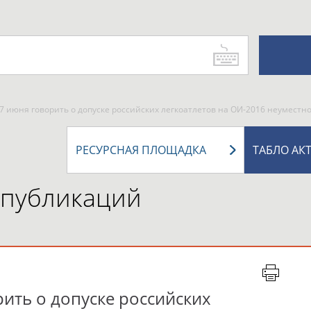
17 июня говорить о допуске российских легкоатлетов на ОИ-2016 неуместн
РЕСУРСНАЯ ПЛОЩАДКА
ТАБЛО АК
 публикаций
рить о допуске российских