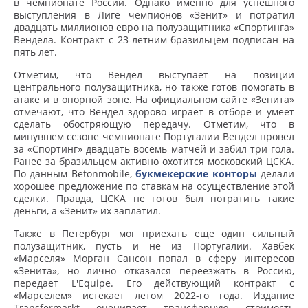
в чемпионате России. Однако именно для успешного
выступления в Лиге чемпионов «Зенит» и потратил
двадцать миллионов евро на полузащитника «Спортинга»
Вендела. Контракт с 23-летним бразильцем подписан на
пять лет.
Отметим, что Вендел выступает на позиции
центрального полузащитника, но также готов помогать в
атаке и в опорной зоне. На официальном сайте «Зенита»
отмечают, что Вендел здорово играет в отборе и умеет
сделать обостряющую передачу. Отметим, что в
минувшем сезоне чемпионате Португалии Вендел провел
за «Спортинг» двадцать восемь матчей и забил три гола.
Ранее за бразильцем активно охотится московский ЦСКА.
По данным Betonmobile,
букмекерские конторы
делали
хорошее предложение по ставкам на осуществление этой
сделки. Правда, ЦСКА не готов был потратить такие
деньги, а «Зенит» их заплатил.
Также в Петербург мог приехать еще один сильный
полузащитник, пусть и не из Португалии. Хавбек
«Марселя» Морган Сансон попал в сферу интересов
«Зенита», но лично отказался переезжать в Россию,
передает L'Equipe. Его действующий контракт с
«Марселем» истекает летом 2022-го года. Издание
Transfermarkt оценивает трансферную стоимость