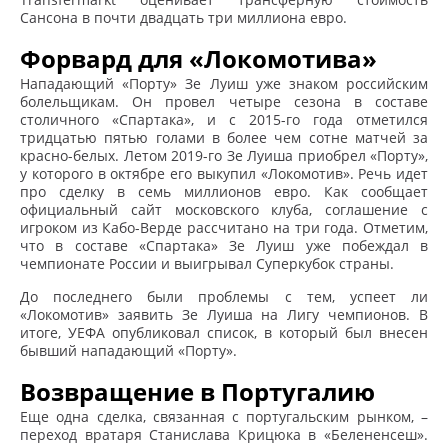
Сансона в почти двадцать три миллиона евро.
Форвард для «Локомотива»
Нападающий «Порту» Зе Луиш уже знаком российским
болельщикам. Он провел четыре сезона в составе
столичного «Спартака», и с 2015-го года отметился
тридцатью пятью голами в более чем сотне матчей за
красно-белых. Летом 2019-го Зе Луиша приобрел «Порту»,
у которого в октябре его выкупил «Локомотив». Речь идет
про сделку в семь миллионов евро. Как сообщает
официальный сайт московского клуба, соглашение с
игроком из Кабо-Верде рассчитано на три года. Отметим,
что в составе «Спартака» Зе Луиш уже побеждал в
чемпионате России и выигрывал Суперкубок страны.
До последнего были проблемы с тем, успеет ли
«Локомотив» заявить Зе Луиша на Лигу чемпионов. В
итоге, УЕФА опубликовал список, в который был внесен
бывший нападающий «Порту».
Возвращение в Португалию
Еще одна сделка, связанная с португальским рынком, –
переход вратаря Станислава Крицюка в «Белененсеш».