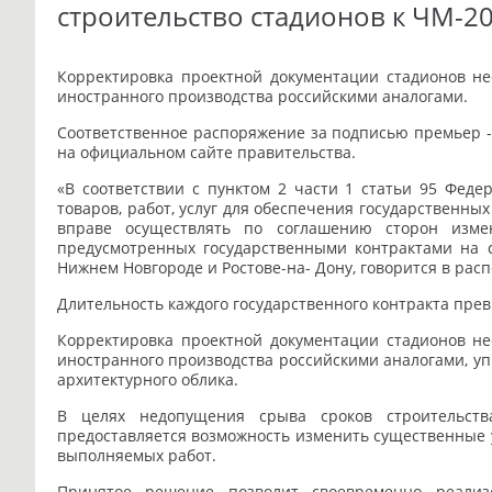
строительство стадионов к ЧМ-2
Корректировка проектной документации стадионов не
иностранного производства российскими аналогами.
Соответственное распоряжение за подписью премьер 
на официальном сайте правительства.
«В соответствии с пунктом 2 части 1 статьи 95 Феде
товаров, работ, услуг для обеспечения государственны
вправе осуществлять по соглашению сторон изме
предусмотренных государственными контрактами на ст
Нижнем Новгороде и Ростове-на- Дону, говорится в рас
Длительность каждого государственного контракта прев
Корректировка проектной документации стадионов не
иностранного производства российскими аналогами, у
архитектурного облика.
В целях недопущения срыва сроков строительст
предоставляется возможность изменить существенные у
выполняемых работ.
Принятое решение позволит своевременно реализ