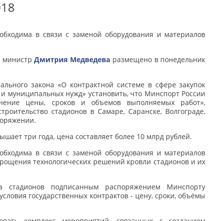
018
обходима в связи с заменой оборудования и материалов
- министр
Дмитрия Медведева
размещено в понедельник
рального закона «О контрактной системе в сфере закупок
х и муниципальных нужд» установить, что Минспорт России
нение цены, сроков и объемов выполняемых работ»,
роительство стадионов в Самаре, Саранске, Волгограде,
поряжении.
ышает три года, цена составляет более 10 млрд рублей.
обходима в связи с заменой оборудования и материалов
прощения технологических решений кровли стадионов и их
ва стадионов подписанным распоряжением Минспорту
словия государственных контрактов - цену, сроки, объёмы
овать комплекс мероприятий, связанных с созданием