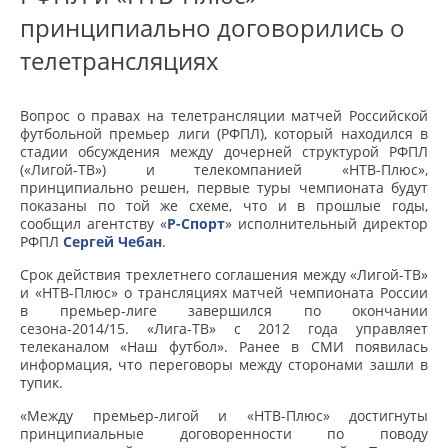
принципиально договорились о
телетрансляциях
Вопрос о правах на телетрансляции матчей Российской
футбольной премьер лиги (РФПЛ), который находился в
стадии обсуждения между дочерней структурой РФПЛ
(«Лигой-ТВ») и телекомпанией «НТВ-Плюс»,
принципиально решен, первые туры чемпионата будут
показаны по той же схеме, что и в прошлые годы,
сообщил агентству «
Р-Спорт
» исполнительный директор
РФПЛ
Сергей Чебан
.
Срок действия трехлетнего соглашения между «Лигой-ТВ»
и «НТВ-Плюс» о трансляциях матчей чемпионата России
в премьер-лиге завершился по окончании
сезона-2014/15. «Лига-ТВ» с 2012 года управляет
телеканалом «Наш футбол». Ранее в СМИ появилась
информация, что переговоры между сторонами зашли в
тупик.
«Между премьер-лигой и «НТВ-Плюс» достигнуты
принципиальные договоренности по поводу