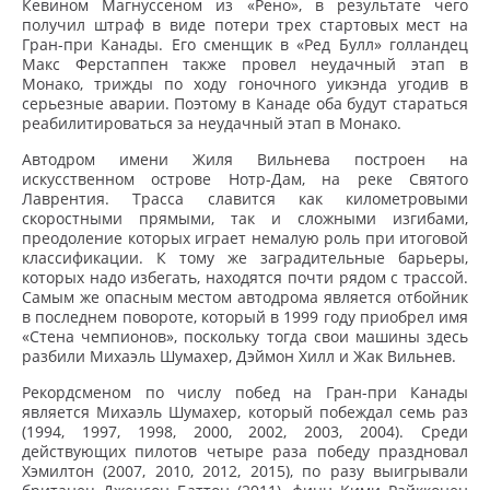
Кевином Магнуссеном из «Рено», в результате чего
получил штраф в виде потери трех стартовых мест на
Гран-при Канады. Его сменщик в «Ред Булл» голландец
Макс Ферстаппен также провел неудачный этап в
Монако, трижды по ходу гоночного уикэнда угодив в
серьезные аварии. Поэтому в Канаде оба будут стараться
реабилитироваться за неудачный этап в Монако.
Автодром имени Жиля Вильнева построен на
искусственном острове Нотр-Дам, на реке Святого
Лаврентия. Трасса славится как километровыми
скоростными прямыми, так и сложными изгибами,
преодоление которых играет немалую роль при итоговой
классификации. К тому же заградительные барьеры,
которых надо избегать, находятся почти рядом с трассой.
Самым же опасным местом автодрома является отбойник
в последнем повороте, который в 1999 году приобрел имя
«Стена чемпионов», поскольку тогда свои машины здесь
разбили Михаэль Шумахер, Дэймон Хилл и Жак Вильнев.
Рекордсменом по числу побед на Гран-при Канады
является Михаэль Шумахер, который побеждал семь раз
(1994, 1997, 1998, 2000, 2002, 2003, 2004). Среди
действующих пилотов четыре раза победу праздновал
Хэмилтон (2007, 2010, 2012, 2015), по разу выигрывали