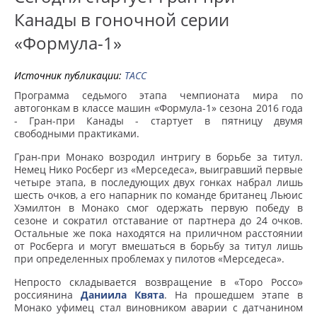
Канады в гоночной серии
«Формула-1»
Источник публикации:
ТАСС
Программа седьмого этапа чемпионата мира по
автогонкам в классе машин «Формула-1» сезона 2016 года
- Гран-при Канады - стартует в пятницу двумя
свободными практиками.
Гран-при Монако возродил интригу в борьбе за титул.
Немец Нико Росберг из «Мерседеса», выигравший первые
четыре этапа, в последующих двух гонках набрал лишь
шесть очков, а его напарник по команде британец Льюис
Хэмилтон в Монако смог одержать первую победу в
сезоне и сократил отставание от партнера до 24 очков.
Остальные же пока находятся на приличном расстоянии
от Росберга и могут вмешаться в борьбу за титул лишь
при определенных проблемах у пилотов «Мерседеса».
Непросто складывается возвращение в «Торо Россо»
россиянина
Даниила Квята
. На прошедшем этапе в
Монако уфимец стал виновником аварии с датчанином